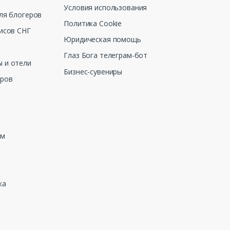
Условия использования
ля блогеров
Политика Cookie
исов СНГ
Юридическая помощь
Глаз Бога телеграм-бот
 и отели
Бизнес-сувениры
еров
зм
ка