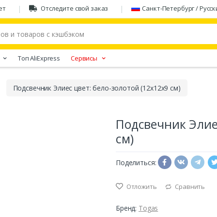
ет
Отследите свой заказ
Санкт-Петербург / Русск
Tоп AliExpress
Сервисы
Подсвечник Элиес цвет: бело-золотой (12х12х9 см)
Подсвечник Элиес
см)
Поделиться:
Отложить
Сравнить
Бренд:
Togas