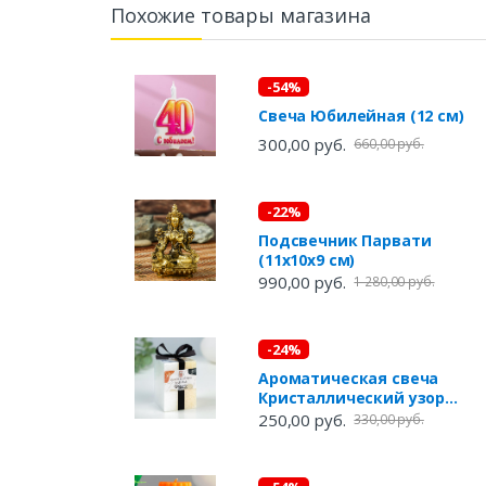
Похожие товары магазина
-54%
Свеча Юбилейная (12 см)
300,00 руб.
660,00 руб.
-22%
Подсвечник Парвати
(11х10х9 см)
990,00 руб.
1 280,00 руб.
-24%
Ароматическая свеча
Кристаллический узор
(5х5х7,5 см)
250,00 руб.
330,00 руб.