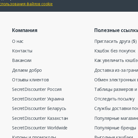
спользования файлов cookie
Компания
Полезные ссылк
О нас
Пригласить друга ($)
Контакты
Кэшбэк без покупок
Вакансии
Как увеличить кэшбэ
Делаем добро
Доставка из-за гран
Отзывы клиентов
Обмен электронных 
SecretDiscounter Россия
Таблицы размеров и
SecretDiscounter Украина
Отследить посылку
SecretDiscounter Беларусь
Службы доставки по
SecretDiscounter Казахстан
Популярные магази
SecretDiscounter Worldwide
Популярные бренды
Купоны и промокоды
Выгодные кэшбэки