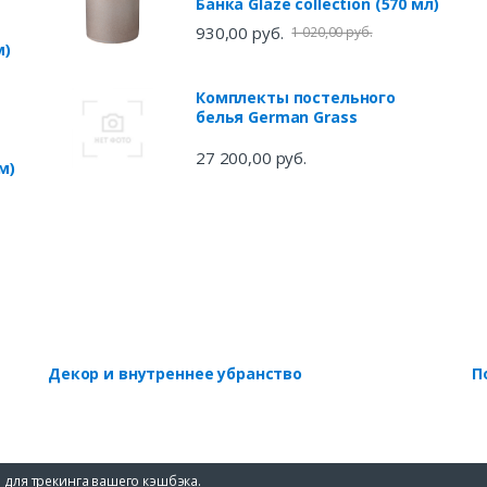
Банка Glaze collection (570 мл)
930,00 руб.
1 020,00 руб.
м)
Комплекты постельного
белья German Grass
27 200,00 руб.
м)
Декор и внутреннее убранство
П
 для трекинга вашего кэшбэка.