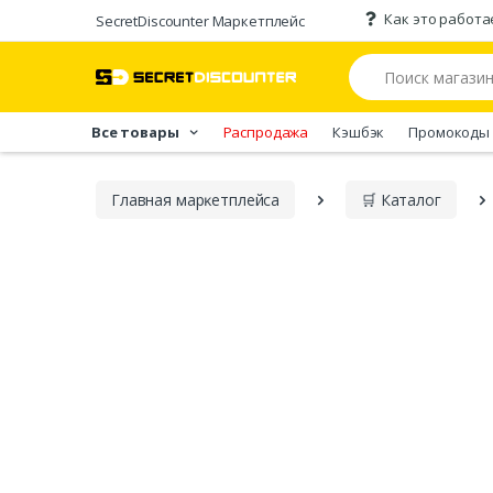
Как это работа
SecretDiscounter Маркетплейс
Все товары
Распродажа
Кэшбэк
Промокоды
Главная марĸетплейса
🛒 Каталог