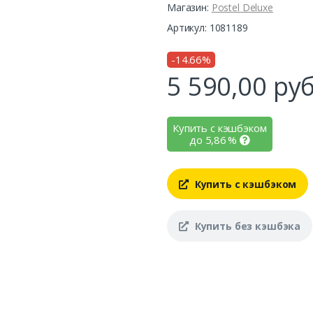
Магазин:
Postel Deluxe
Артикул: 1081189
-14.66%
5 590,00
руб
Купить с кэшбэком
до
5,86
%
Купить с кэшбэком
Купить без кэшбэка