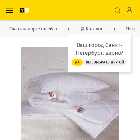
SecretDiscounter Маркетплейс
Главная марĸетплейса
🛒 Каталог
Покрыв
Ваш город Санкт-
Петербург, верно?
ДА
НЕТ, ВЫБРАТЬ ДРУГОЙ