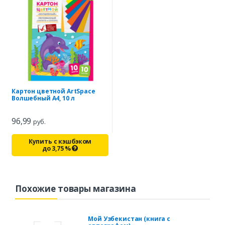
Картон цветной ArtSpace
Волшебный A4, 10 л
96,99
руб.
Купить с кэшбэком
до
3,75
%
Похожие товары магазина
Мой Узбекистан (книга с