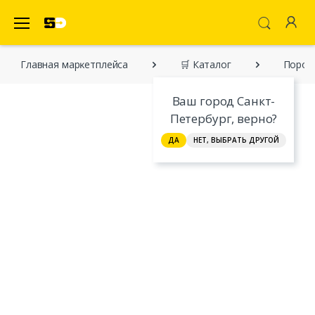
SecretDiscounter Маркетплейс
Главная марĸетплейса
🛒 Каталог
Пороки
Ваш город Санкт-
Петербург, верно?
ДА
НЕТ, ВЫБРАТЬ ДРУГОЙ