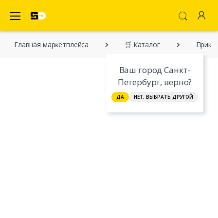
SecretDiscounter Маркетплейс
Главная марĸетплейса
🛒 Каталог
Приклю
Ваш город Санкт-
Петербург, верно?
ДА
НЕТ, ВЫБРАТЬ ДРУГОЙ