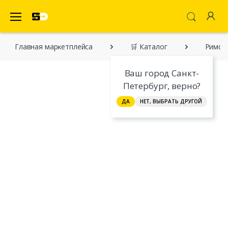
SecretDiscounter Маркетплейс
Главная марĸетплейса
🛒 Каталог
Римск
Ваш город Санкт-
Петербург, верно?
ДА
НЕТ, ВЫБРАТЬ ДРУГОЙ