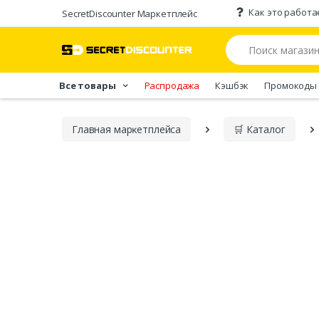
Как это работа
SecretDiscounter Маркетплейс
Все товары
Распродажа
Кэшбэк
Промокоды
Главная марĸетплейса
🛒 Каталог