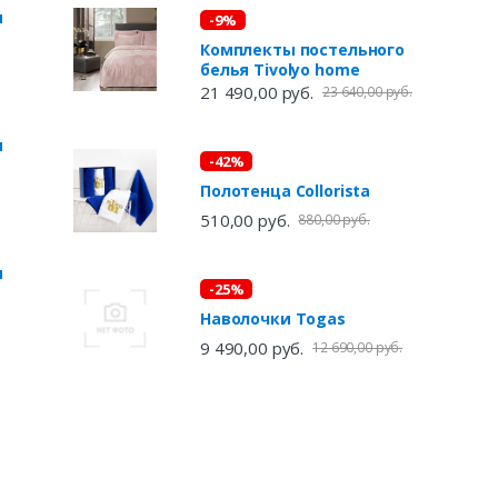
ы
-9%
Комплекты постельного
белья Tivolyo home
21 490,00 руб.
23 640,00 руб.
ы
-42%
Полотенца Collorista
510,00 руб.
880,00 руб.
ы
-25%
Наволочки Togas
9 490,00 руб.
12 690,00 руб.