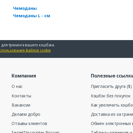
Чемоданы
Чемоданы L - см
 для трекинга вашего кэшбэка.
спользования файлов cookie
Компания
Полезные ссылк
О нас
Пригласить друга ($)
Контакты
Кэшбэк без покупок
Вакансии
Как увеличить кэшбэ
Делаем добро
Доставка из-за гран
Отзывы клиентов
Обмен электронных 
SecretDiscounter Россия
Таблицы размеров и