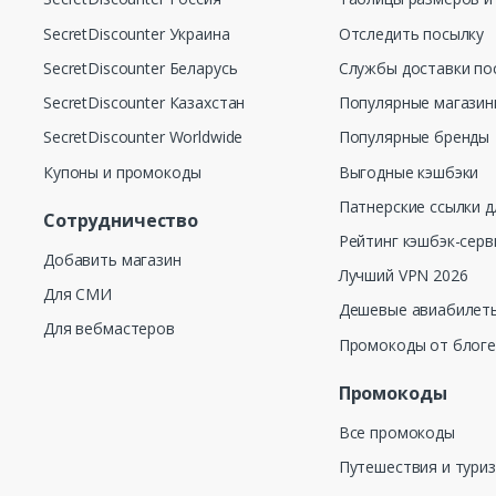
SecretDiscounter Украина
Отследить посылку
SecretDiscounter Беларусь
Службы доставки по
SecretDiscounter Казахстан
Популярные магази
SecretDiscounter Worldwide
Популярные бренды
Купоны и промокоды
Выгодные кэшбэки
Патнерские ссылки д
Сотрудничество
Рейтинг кэшбэк-серв
Добавить магазин
Лучший VPN 2026
Для СМИ
Дешевые авиабилеты
Для вебмастеров
Промокоды от блог
Промокоды
Все промокоды
Путешествия и тури