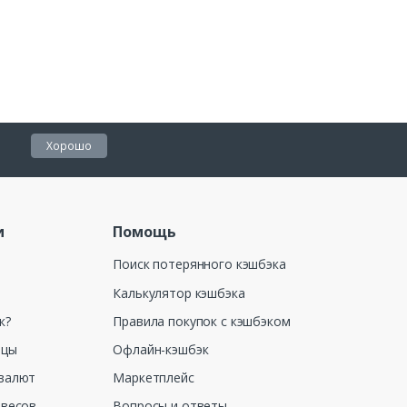
Хорошо
и
Помощь
Поиск потерянного кэшбэка
Калькулятор кэшбэка
к?
Правила покупок с кэшбэком
ицы
Офлайн-кэшбэк
валют
Маркетплейс
 весов
Вопросы и ответы