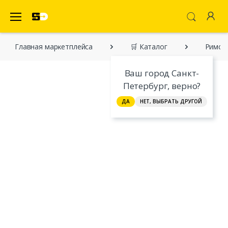
SecretDiscounter Маркетплейс
Главная марĸетплейса
🛒 Каталог
Римск
Ваш город Санкт-
Петербург, верно?
ДА
НЕТ, ВЫБРАТЬ ДРУГОЙ