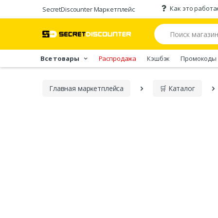
Как это работа
SecretDiscounter Маркетплейс
Все товары
Распродажа
Кэшбэк
Промокоды
Главная марĸетплейса
🛒 Каталог