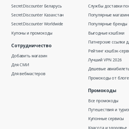
SecretDiscounter Беларусь
Службы доставки по
SecretDiscounter Казахстан
Популярные магази
SecretDiscounter Worldwide
Популярные бренды
Купоны и промокоды
Выгодные кэшбэки
Патнерские ссылки д
Сотрудничество
Рейтинг кэшбэк-серв
Добавить магазин
Лучший VPN 2026
Для СМИ
Дешевые авиабилеты
Для вебмастеров
Промокоды от блог
Промокоды
Все промокоды
Путешествия и тури
Купонные сервисы
Красота и здоровье