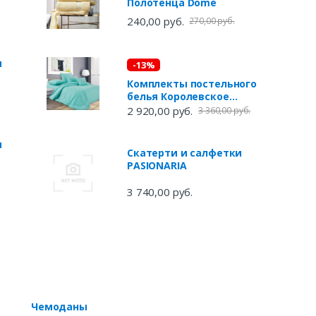
Полотенца Dome
240,00 руб.
270,00 руб.
ы
-13%
Комплекты постельного
белья Королевское
искушение
2 920,00 руб.
3 360,00 руб.
ы
Скатерти и салфетки
PASIONARIA
3 740,00 руб.
Чемоданы