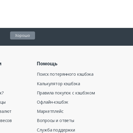
Хорошо
и
Помощь
Поиск потерянного кэшбэка
Калькулятор кэшбэка
к?
Правила покупок с кэшбэком
ицы
Офлайн-кэшбэк
валют
Маркетплейс
 весов
Вопросы и ответы
Служба поддержки