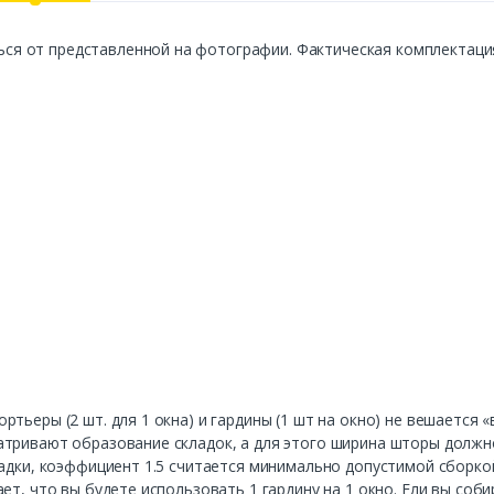
 от представленной на фотографии. Фактическая комплектация 
тьеры (2 шт. для 1 окна) и гардины (1 шт на окно) не вешается 
тривают образование складок, а для этого ширина шторы должно 
адки, коэффициент 1.5 считается минимально допустимой сборкой,
ет, что вы будете использовать 1 гардину на 1 окно. Ели вы соби