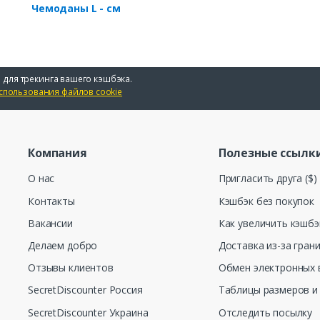
Чемоданы L - см
 для трекинга вашего кэшбэка.
спользования файлов cookie
Компания
Полезные ссылк
О нас
Пригласить друга ($)
Контакты
Кэшбэк без покупок
Вакансии
Как увеличить кэшбэ
Делаем добро
Доставка из-за гран
Отзывы клиентов
Обмен электронных 
SecretDiscounter Россия
Таблицы размеров и
SecretDiscounter Украина
Отследить посылку