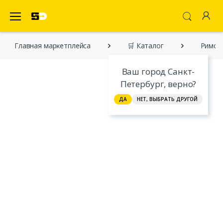
SecretDiscounter Маркетплейс
Главная марĸетплейса
🛒 Каталог
Римск
Ваш город Санкт-
Петербург, верно?
ДА
НЕТ, ВЫБРАТЬ ДРУГОЙ