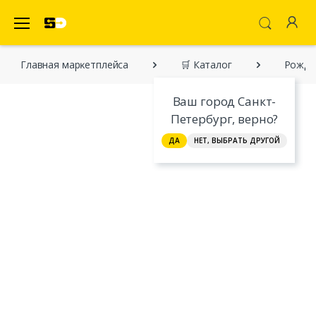
SecretDiscounter Маркетплейс
Главная марĸетплейса
🛒 Каталог
Рождес
Ваш город Санкт-
Петербург, верно?
ДА
НЕТ, ВЫБРАТЬ ДРУГОЙ