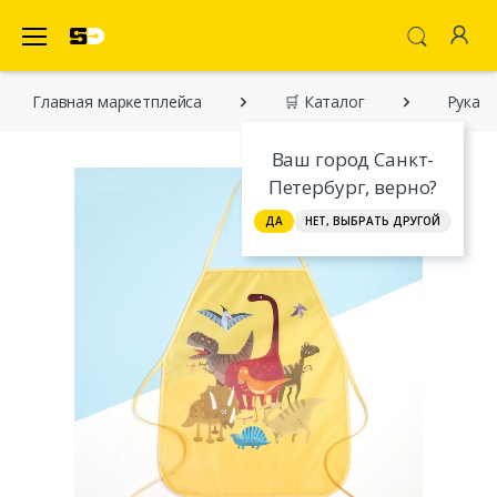
SecretDiscounter Маркетплейс
Главная марĸетплейса
🛒 Каталог
Рукави
Ваш город Санкт-
Петербург, верно?
ДА
НЕТ, ВЫБРАТЬ ДРУГОЙ