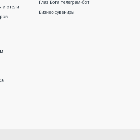
Глаз Бога телеграм-бот
 и отели
Бизнес-сувениры
еров
зм
ка