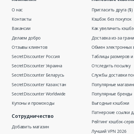
О нас
Пригласить друга ($)
Контакты
Кэшбэк без покупок
Вакансии
Как увеличить кэшбэ
Делаем добро
Доставка из-за гран
Отзывы клиентов
Обмен электронных 
SecretDiscounter Россия
Таблицы размеров и
SecretDiscounter Украина
Отследить посылку
SecretDiscounter Беларусь
Службы доставки по
SecretDiscounter Казахстан
Популярные магази
SecretDiscounter Worldwide
Популярные бренды
Купоны и промокоды
Выгодные кэшбэки
Патнерские ссылки д
Сотрудничество
Рейтинг кэшбэк-серв
Добавить магазин
Лучший VPN 2026