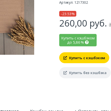
Артикул: 1217302
-23.53%
260,00
руб.
Купить с кэшбэком
до
5,86
%
Купить с кэшбэком
Купить без кэшбэка