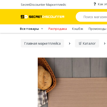
Как э
SecretDiscounter Маркетплейс
Все товары
Распродажа
Кэшбэк
Промокоды
Главная марĸетплейса
🛒 Каталог