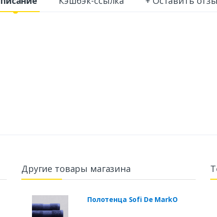
писание
Кэшбэк-ссылка
+ Оставить отз
Другие товары магазина
Т
Полотенца Sofi De MarkO