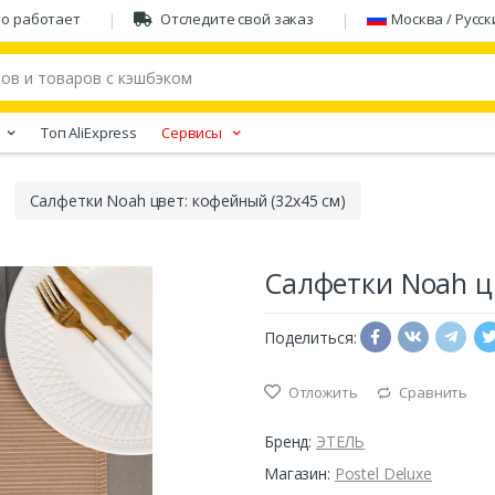
то работает
Отследите свой заказ
Москва / Русск
Tоп AliExpress
Сервисы
Салфетки Noah цвет: кофейный (32х45 см)
Салфетки Noah цв
Поделиться:
Отложить
Сравнить
Бренд:
ЭТЕЛЬ
Магазин:
Postel Deluxe