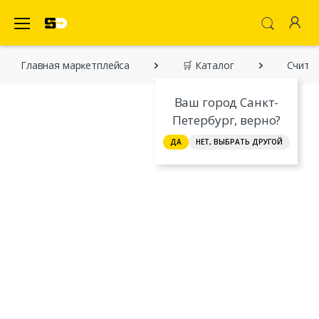
SecretDiscounter Маркетплейс
Главная марĸетплейса
🛒 Каталог
Считае
Ваш город Санкт-
Петербург, верно?
ДА
НЕТ, ВЫБРАТЬ ДРУГОЙ