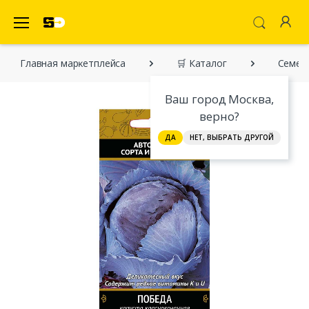
SecretDiscounter Маркетплейс
Главная марĸетплейса
🛒 Каталог
Семена
Ваш город Москва,
верно?
ДА
НЕТ, ВЫБРАТЬ ДРУГОЙ