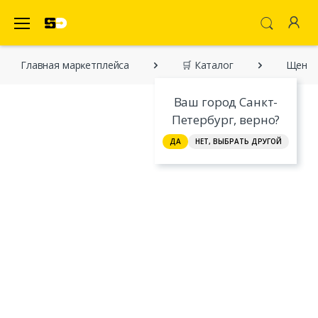
SecretDiscounter Маркетплейс
Главная марĸетплейса
🛒 Каталог
Щенок 
Ваш город Санкт-
Петербург, верно?
ДА
НЕТ, ВЫБРАТЬ ДРУГОЙ