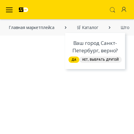
SecretDiscounter Маркетплейс
Главная марĸетплейса
🛒 Каталог
Штора 
Ваш город Санкт-
Петербург, верно?
ДА
НЕТ, ВЫБРАТЬ ДРУГОЙ