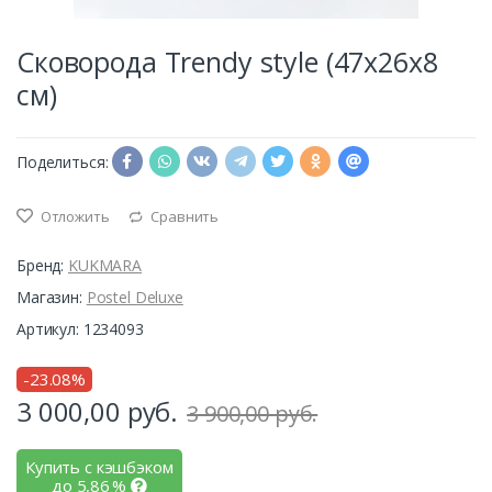
Сковорода Trendy style (47х26х8
см)
Поделиться:
Отложить
Сравнить
Бренд:
KUKMARA
Магазин:
Postel Deluxe
Артикул: 1234093
-23.08%
3 000,00
руб.
3 900,00 руб.
Купить с кэшбэком
до
5,86
%