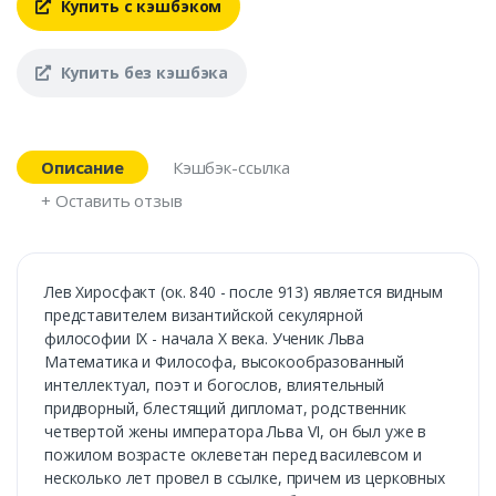
Купить с кэшбэком
Купить без кэшбэка
Описание
Кэшбэк-ссылка
+ Оставить отзыв
Лев Хиросфакт (ок. 840 - после 913) является видным
представителем византийской секулярной
философии IX - начала X века. Ученик Льва
Математика и Философа, высокообразованный
интеллектуал, поэт и богослов, влиятельный
придворный, блестящий дипломат, родственник
четвертой жены императора Льва VI, он был уже в
пожилом возрасте оклеветан перед василевсом и
несколько лет провел в ссылке, причем из церковных