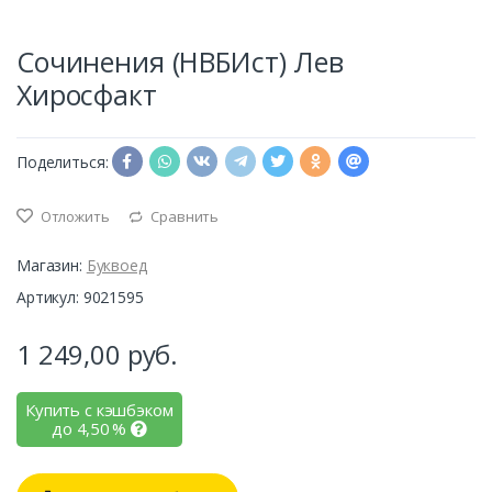
Сочинения (НВБИст) Лев
Хиросфакт
Поделиться:
Отложить
Сравнить
Магазин:
Буквоед
Артикул: 9021595
1 249,00
руб.
Купить с кэшбэком
до
4,50
%