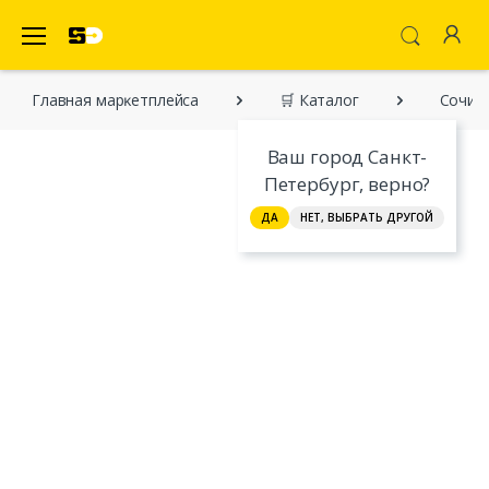
SecretDiscounter Маркетплейс
Главная марĸетплейса
🛒 Каталог
Сочин
Ваш город Санкт-
Петербург, верно?
ДА
НЕТ, ВЫБРАТЬ ДРУГОЙ