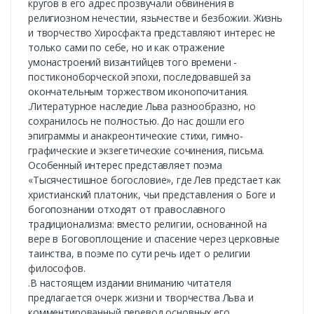
кругов в его адрес прозвучали обвинения в
религиозном нечестии, язычестве и безбожии. Жизнь
и творчество Хиросфакта представляют интерес не
только сами по себе, но и как отражение
умонастроений византийцев того времени -
постиконоборческой эпохи, последовавшей за
окончательным торжеством иконопочитания.
.Литературное наследие Льва разнообразно, но
сохранилось не полностью. До нас дошли его
эпиграммы и анакреонтические стихи, гимно-
графические и экзегетические сочинения, письма.
Особенный интерес представляет поэма
«Тысячестишное богословие», где Лев предстает как
христианский платоник, чьи представления о Боге и
богопознании отходят от православного
традиционализма: вместо религии, основанной на
вере в Боговоплощение и спасение через церковные
таинства, в поэме по сути речь идет о религии
философов.
.В настоящем издании вниманию читателя
предлагается очерк жизни и творчества Льва и
комментированный перевод основных его