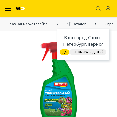
SecretDiscounter Маркетплейс
Главная марĸетплейса
🛒 Каталог
Спрей 
Ваш город Санкт-
Петербург, верно?
ДА
НЕТ, ВЫБРАТЬ ДРУГОЙ