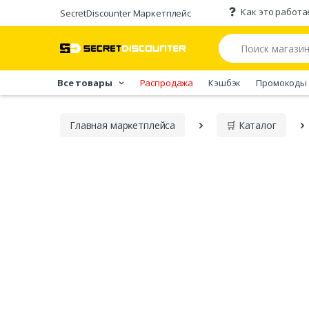
Как это работа
SecretDiscounter Маркетплейс
Все товары
Распродажа
Кэшбэк
Промокоды
Главная марĸетплейса
🛒 Каталог