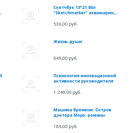
Скетчбук 13*21 80л
.
"Sketchmarker" аквамарин,
нелинованн. 140г/м2,
слоновая кость, тв.обл.
530,00 руб.
Жизнь души
649,00 руб.
й
Психология инновационной
активности руководителя
1 249,00 руб.
Машина Времени. Остров
доктора Моро: романы
184,00 руб.