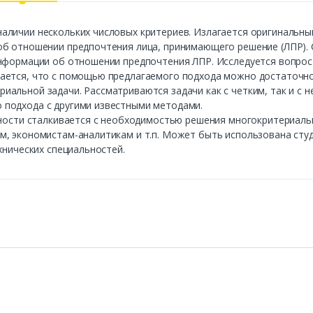
аличии нескольких числовых критериев. Излагается оригинальн
об отношении предпочтения лица, принимающего решение (ЛПР)
информации об отношении предпочтения ЛПР. Исследуется вопро
вается, что с помощью предлагаемого подхода можно достаточ
альной задачи. Рассматриваются задачи как с четким, так и с 
 подхода с другими известными методами.
ьности сталкивается с необходимостью решения многокритериаль
, экономистам-аналитикам и т.п. Может быть использована студ
хнических специальностей.