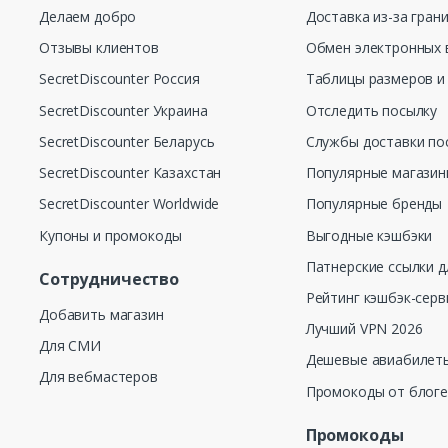
Делаем добро
Доставка из-за гран
Отзывы клиентов
Обмен электронных 
SecretDiscounter Россия
Таблицы размеров и
SecretDiscounter Украина
Отследить посылку
SecretDiscounter Беларусь
Службы доставки по
SecretDiscounter Казахстан
Популярные магази
SecretDiscounter Worldwide
Популярные бренды
Купоны и промокоды
Выгодные кэшбэки
Патнерские ссылки д
Сотрудничество
Рейтинг кэшбэк-серв
Добавить магазин
Лучший VPN 2026
Для СМИ
Дешевые авиабилеты
Для вебмастеров
Промокоды от блог
Промокоды