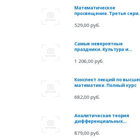
Математическое
просвещение. Третья серия
Выпуск 25
529,00 руб.
Самые невероятные
праздники. Культура и
традиции народов мира в
фактах и иллюстрациях
1 206,00 руб.
Конспект лекций по высше
математике. Полный курс
682,00 руб.
Аналитическая теория
дифференциальных
уравнений. Том 1
879,00 руб.