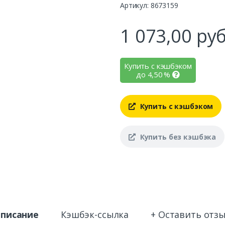
Артикул: 8673159
1 073,00
руб
Купить с кэшбэком
до
4,50
%
Купить с кэшбэком
Купить без кэшбэка
писание
Кэшбэк-ссылка
+ Оставить отз