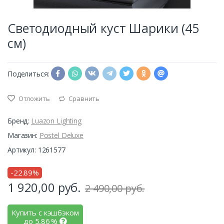
Светодиодный куст Шарики (45
см)
Поделиться:
Отложить
Сравнить
Бренд:
Luazon Lighting
Магазин:
Postel Deluxe
Артикул: 1261577
-22.89%
1 920,00
руб.
2 490,00 руб.
Купить с кэшбэком
до
5,86
%