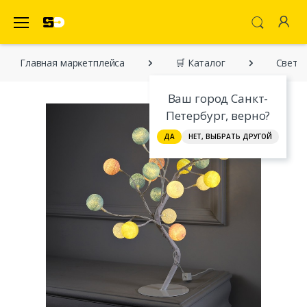
SecretDiscounter Маркетплейс
Главная марĸетплейса
🛒 Каталог
Светод
Ваш город Санкт-
Петербург, верно?
ДА
НЕТ, ВЫБРАТЬ ДРУГОЙ