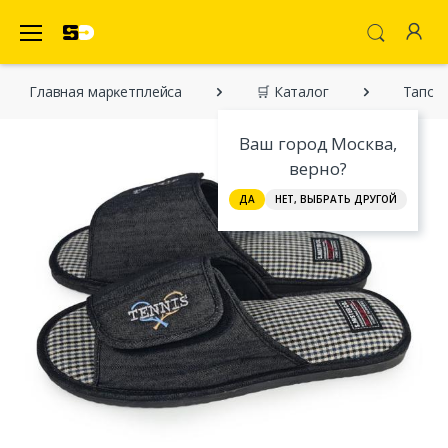
SecretDiscounter Маркетплейс
Главная марĸетплейса
🛒 Каталог
Тапочк
Ваш город Москва,
верно?
ДА
НЕТ, ВЫБРАТЬ ДРУГОЙ