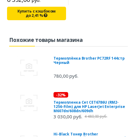
Купить с кэшбэком
до
2,41
%
Похожие товары магазина
Термоплёнка Brother PC72RF 144стр
Черный
780,00 руб.
-32%
Термопленка Cet CET6786U (RM2-
1256-Film) для HP LaserJet Enterprise
M607dn/608dn/609dh
3 030,00 руб.
4 480,00 руб.
Hi-Black Тонер Brother