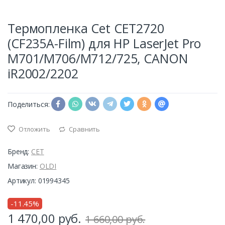
Термопленка Cet CET2720
(CF235A-Film) для HP LaserJet Pro
M701/M706/M712/725, CANON
iR2002/2202
Поделиться:
Отложить
Сравнить
Бренд:
CET
Магазин:
OLDI
Артикул: 01994345
-11.45%
1 470,00
руб.
1 660,00 руб.