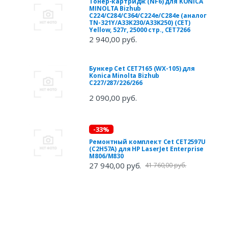
Тонер-картридж (NF6) для KONICA
MINOLTA Bizhub
C224/C284/C364/C224e/C284e (аналог
TN-321Y/A33K230/A33K250) (CET)
Yellow, 527г, 25000 стр., CET7266
2 940,00 руб.
Бункер Cet CET7165 (WX-105) для
Konica Minolta Bizhub
C227/287/226/266
2 090,00 руб.
-33%
Ремонтный комплект Cet CET2597U
(C2H57A) для HP LaserJet Enterprise
M806/M830
27 940,00 руб.
41 760,00 руб.