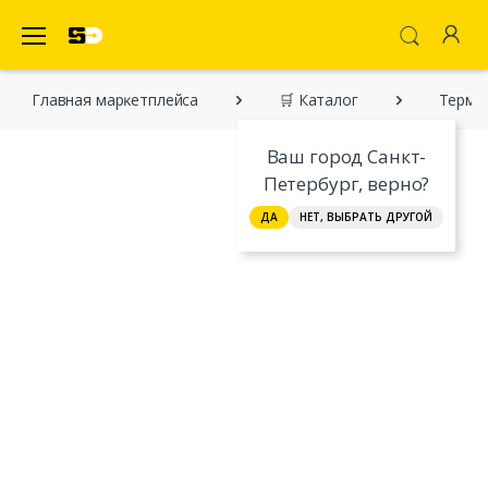
SecretDiscounter Маркетплейс
Главная марĸетплейса
🛒 Каталог
Термоп
Ваш город Санкт-
Петербург, верно?
ДА
НЕТ, ВЫБРАТЬ ДРУГОЙ