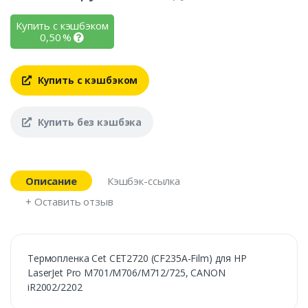
Купить с кэшбэком
0,50
%
Купить с кэшбэком
Купить без кэшбэка
Описание
Кэшбэк-ссылка
+ Оставить отзыв
Термопленка Cet CET2720 (CF235A-Film) для HP
LaserJet Pro M701/M706/M712/725, CANON
iR2002/2202