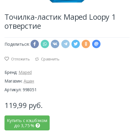
Точилка-ластик Maped Loopy 1
отверстие
Поделиться:
Отложить
Сравнить
Бренд:
Maped
Магазин:
Ашан
Артикул: 998051
119,99
руб.
Купить с кэшбэком
до
3,75
%