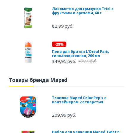
Лакомство для грызунов Triol с
фруктами и орехами, 60 г
82,99 руб.
-28%
Пена для бритья L'Oreal Paris
гипоаллергенная, 200 мл
349,95 руб.
487,99 руб.
Товары бренда Maped
Точилка Maped Color Pep's с
контейнером 2 отверстия
209,99 руб.
Набор для черчения Maped Twist'n