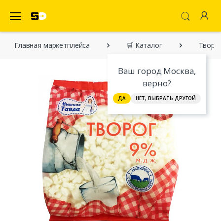
SecretDiscounter Маркетплейс
Главная марĸетплейса
🛒 Каталог
Творог
Ваш город Москва,
верно?
ДА
НЕТ, ВЫБРАТЬ ДРУГОЙ