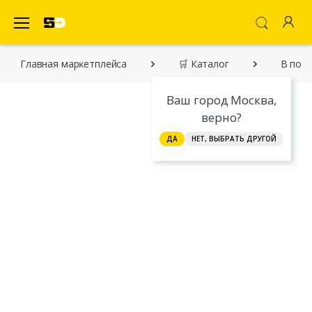
SecretDiscounter Маркетплейс
Главная марĸетплейса
🛒 Каталог
В поис
Ваш город Москва,
верно?
ДА
НЕТ, ВЫБРАТЬ ДРУГОЙ