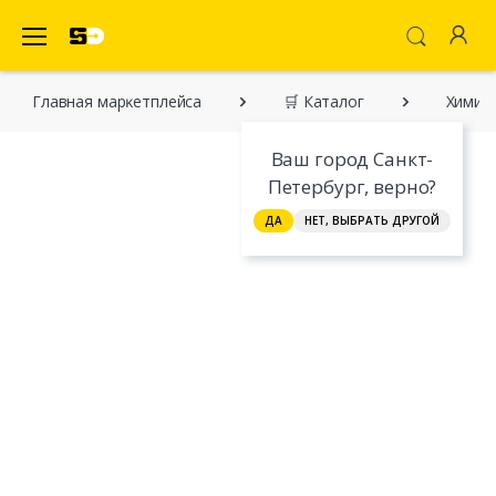
SecretDiscounter Маркетплейс
Главная марĸетплейса
🛒 Каталог
Химия.
Ваш город Санкт-
Петербург, верно?
ДА
НЕТ, ВЫБРАТЬ ДРУГОЙ