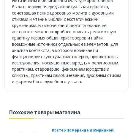
Нетипичным в религиозной культуре христоверов
была в первую очередь их ритуальная практика,
сочетавшая пение церковных молитв с духовными
стихами и чтение Библии с экстатическими
кружениями. В основе книги лежит желание ее
автора как можно подробнее описать религиозную
практику первых общин христоверов и найти
возможные источники отдельных ее элементов. Для
анализа контекста, в котором возникает и
функционирует культура христоверов, привлекались
исследования, посвященные народным религиозным
практикам, староверию, феноменам юродства и
кликоты, практикам самобичевания, духовным стихам
и формам богослужебного устава.
Похожие товары магазина
Костер Померанца и Миркиной.