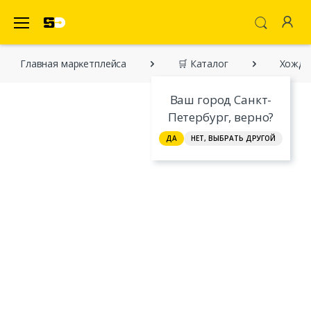
SecretDiscounter Маркетплейс
Главная марĸетплейса
🛒 Каталог
Хожден
Ваш город Санкт-
Петербург, верно?
ДА
НЕТ, ВЫБРАТЬ ДРУГОЙ