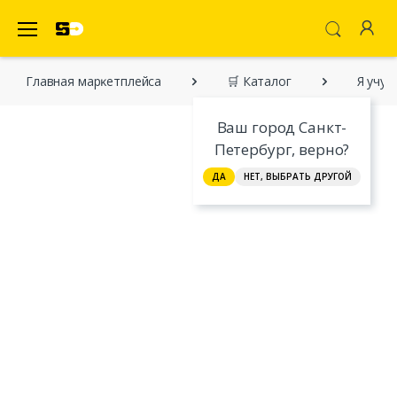
SecretDiscounter Маркетплейс
Главная марĸетплейса
🛒 Каталог
Я учус
Ваш город Санкт-
Петербург, верно?
ДА
НЕТ, ВЫБРАТЬ ДРУГОЙ