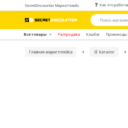
Как это работа
SecretDiscounter Маркетплейс
Все товары
Распродажа
Кэшбэк
Промокоды
Главная марĸетплейса
🛒 Каталог