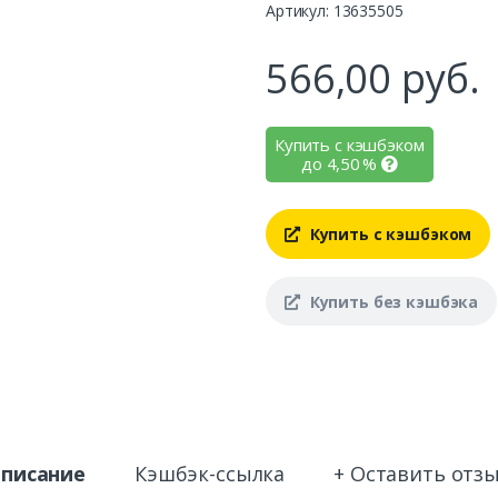
Артикул: 13635505
566,00
руб.
Купить с кэшбэком
до
4,50
%
Купить с кэшбэком
Купить без кэшбэка
писание
Кэшбэк-ссылка
+ Оставить отз