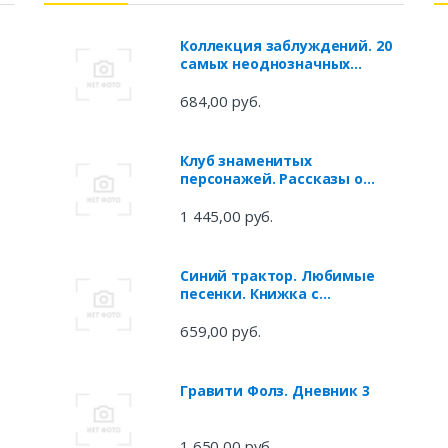
Коллекция заблуждений. 20
самых неоднозначных
личностей мировой истории
684,00 руб.
Клуб знаменитых
персонажей. Рассказы о
ы
прототипах любимых
литературных героев
1 445,00 руб.
Синий трактор. Любимые
песенки. Книжка с
музыкальным блоком
659,00 руб.
Гравити Фолз. Дневник 3
1 650,00 руб.