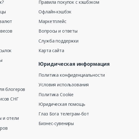
к?
Правила покупок с кэшбэком
ицы
Офлайн-кэшбэк
валют
Маркетплейс
 весов
Вопросы и ответы
Служба поддержки
сылок
Карта сайта
ны
Юридическая информация
Политика конфиденциальности
Условия использования
ля блогеров
Политика Cookie
исов СНГ
Юридическая помощь
Глаз Бога телеграм-бот
 и отели
Бизнес-сувениры
еров