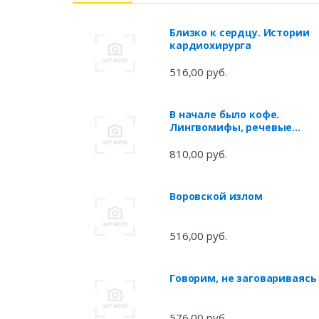
Близко к сердцу. Истории
кардиохирурга
516,00 руб.
В начале было кофе.
Лингвомифы, речевые
«ошибки» и другие повод
поломать копья в спорах о
810,00 руб.
русском языке
Воровской излом
516,00 руб.
Говорим, не заговариваясь
576,00 руб.