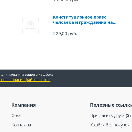
Конституционное право
человека и гражданина на
информацию о
деятельности органов
529,00 руб.
государственной власти и
органов местного
самоуправления
 для трекинга вашего кэшбэка.
спользования файлов cookie
Компания
Полезные ссылк
О нас
Пригласить друга ($)
Контакты
Кэшбэк без покупок