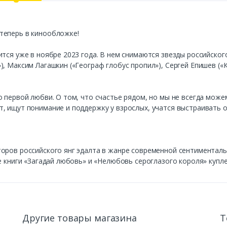
теперь в кинообложке!
тся уже в ноябре 2023 года. В нем снимаются звезды российского
, Максим Лагашкин («Географ глобус пропил»), Сергей Епишев («К
 первой любви. О том, что счастье рядом, но мы не всегда може
, ищут понимание и поддержку у взрослых, учатся выстраивать 
оров российского янг эдалта в жанре современной сентименталь
е книги «Загадай любовь» и «Нелюбовь сероглазого короля» купл
Другие товары магазина
Т