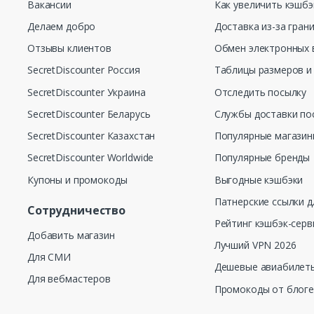
Вакансии
Как увеличить кэшбэ
Делаем добро
Доставка из-за гран
Отзывы клиентов
Обмен электронных 
SecretDiscounter Россия
Таблицы размеров и
SecretDiscounter Украина
Отследить посылку
SecretDiscounter Беларусь
Службы доставки по
SecretDiscounter Казахстан
Популярные магази
SecretDiscounter Worldwide
Популярные бренды
Купоны и промокоды
Выгодные кэшбэки
Патнерские ссылки д
Сотрудничество
Рейтинг кэшбэк-серв
Добавить магазин
Лучший VPN 2026
Для СМИ
Дешевые авиабилеты
Для вебмастеров
Промокоды от блог