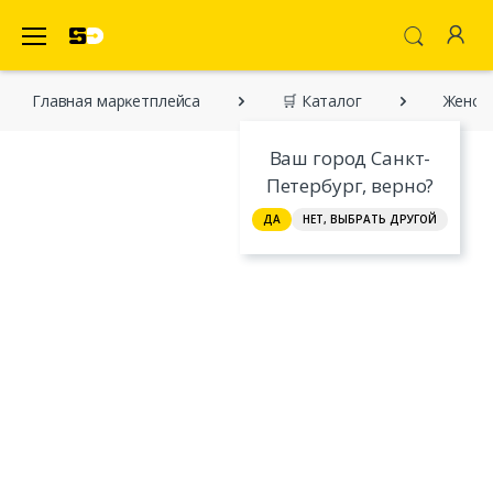
SecretDiscounter Маркетплейс
Главная марĸетплейса
🛒 Каталог
Женско
Ваш город Санкт-
Петербург, верно?
ДА
НЕТ, ВЫБРАТЬ ДРУГОЙ