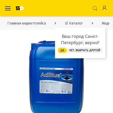
SecretDiscounter Маркетплейс
Главная марĸетплейса
🛒 Каталог
Жидкос
Ваш город Санкт-
Петербург, верно?
ДА
НЕТ, ВЫБРАТЬ ДРУГОЙ