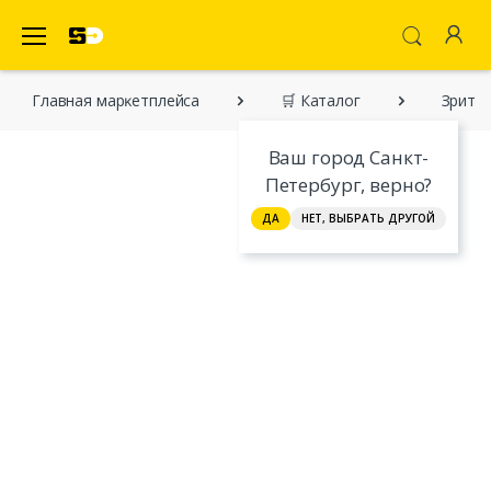
SecretDiscounter Маркетплейс
Главная марĸетплейса
🛒 Каталог
Зрител
Ваш город Санкт-
Петербург, верно?
ДА
НЕТ, ВЫБРАТЬ ДРУГОЙ