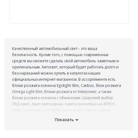
Качественный автомобильный свет – это ваша
безопасность. Кроме того, с помощью современных
средств вы сможете сделать свой автомобиль заметным и
оригинальным. Автосвет, который будет работать долго и
без нареканий можно купить в каталогах наших
официальных интернет-магазинов. В ассортименте есть
блоки розжига ксенона Egolight Slim, Canbus, блок розжига
Omega Light Slim, блоки розжига от Interpower, а также
блоки розжига ксенона с обманками. Широкий выбор
ЛЕД-ламп, ламп светоидных, ламп ксеноновых на 4300 К,
ламп ксеноновых на 5000К, галогенные лампы, лампы
дальнего и ближнего света. Представлены такие
Показать
производители лапм как Phillips, Osram, General Electric и
другие. Если вы хотите придать своему автомобилю
индивидуальности, то воспользуйтесь предложениями по