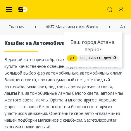
SecretDiscounter Кэшбэк-cервис
Главная
💸🔙 Магазины с кэшбэком
Авто
Ваш город Астана,
Кэшбэк на Автомобильный свет
верно?
ДА
НЕТ, ВЫБРАТЬ ДРУГОЙ
В данной категории собраны магазины, в которых можно
купить качественное освещение для своего автомобиля.
Большой выбор фар автомобильных, автомобильных ламп
ближнего света, противотуманный свет, светоидный
автомобильный свет, лед-свет, лампы дальнего света,
лампы h4, автомобильные лампы белого света, автолампы
желтого света, лампы Optima и многое другое. Хорошие
фары – это ваша безопасность и безопасность других
участников движения. Обеспечьте свое авто «глазами» из
нашей подборки магазинов с кэшбэком. SecretDiscounter
экономит ваши деньги!