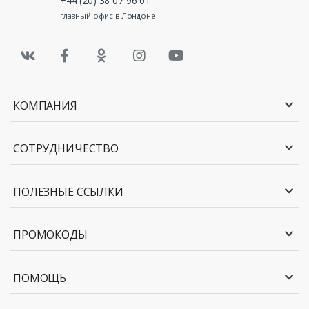
+44 (20) 38 07 96 01
и купонами на скидку. Также вам будет начислен кэшбэк.
Обеспечьте своему автомобилю ясный взгляд. Секрет
главный офис в Лондоне
Дискаунтер экономит ваши деньги!
КОМПАНИЯ
СОТРУДНИЧЕСТВО
ПОЛЕЗНЫЕ ССЫЛКИ
ПРОМОКОДЫ
ПОМОЩЬ