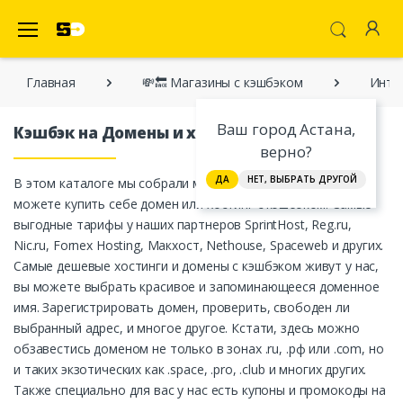
SecretDiscounter Кэшбэк-cервис
Главная
💸🔙 Магазины с кэшбэком
Инте
Ваш город Астана,
Кэшбэк на Домены и хостинги
верно?
ДА
НЕТ, ВЫБРАТЬ ДРУГОЙ
В этом каталоге мы собрали магазины и сервисы, где вы
можете купить себе домен или хостинг с кэшбэком. Самые
выгодные тарифы у наших партнеров SprintHost, Reg.ru,
Nic.ru, Fornex Hosting, Макхост, Nethouse, Spaceweb и других.
Самые дешевые хостинги и домены с кэшбэком живут у нас,
вы можете выбрать красивое и запоминающееся доменное
имя. Зарегистрировать домен, проверить, свободен ли
выбранный адрес, и многое другое. Кстати, здесь можно
обзавестись доменом не только в зонах .ru, .рф или .com, но
и таких экзотических как .space, .pro, .club и многих других.
Также специально для вас у нас есть купоны и промокоды на