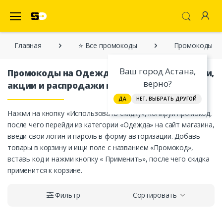
SecretDiscounter Кэшбэк-cервис
Главная
⭐ Все промокоды
Промокоды на
Ваш город Астана,
Промокоды на Одежду: купоны со скидками,
верно?
акции и распродажи в Казахстане
ДА
НЕТ, ВЫБРАТЬ ДРУГОЙ
Нажми на кнопку «Использовать скидку», копируй промокод,
после чего перейди из категории «Одежда» на сайт магазина,
введи свои логин и пароль в форму авторизации. Добавь
товары в корзину и ищи поле с названием «Промокод»,
вставь код и нажми кнопку « Применить», после чего скидка
применится к корзине.
Фильтр
Сортировать