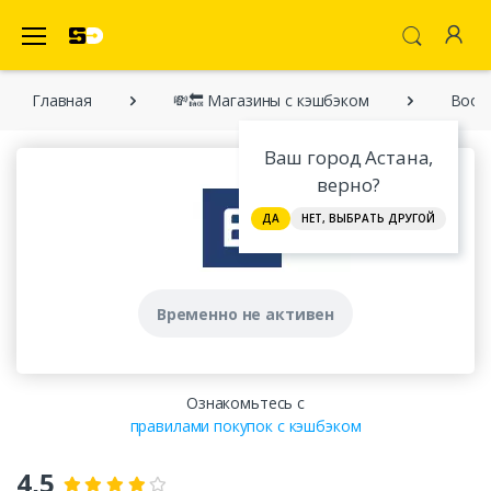
SecretDiscounter Кэшбэк-cервис
Главная
💸🔙 Магазины с кэшбэком
Book
Ваш город Астана,
верно?
ДА
НЕТ, ВЫБРАТЬ ДРУГОЙ
Временно не активен
Ознакомьтесь с
правилами покупок с кэшбэком
4,5