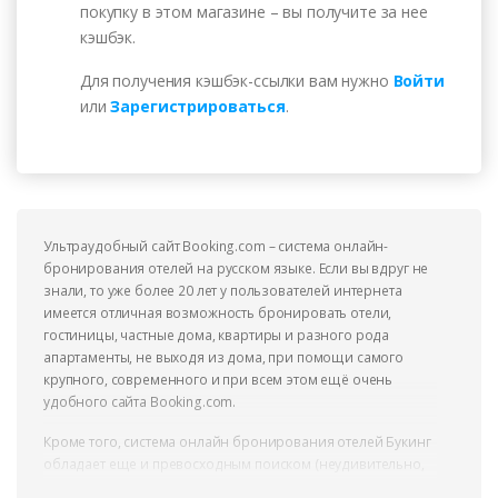
покупку в этом магазине – вы получите за нее
кэшбэк.
Для получения кэшбэк-ссылки вам нужно
Войти
или
Зарегистрироваться
.
Ультраудобный сайт Booking.com – система онлайн-
бронирования отелей на русском языке. Если вы вдруг не
знали, то уже более 20 лет у пользователей интернета
имеется отличная возможность бронировать отели,
гостиницы, частные дома, квартиры и разного рода
апартаменты, не выходя из дома, при помощи самого
крупного, современного и при всем этом ещё очень
удобного сайта Booking.com.
Кроме того, система онлайн бронирования отелей Букинг
обладает еще и превосходным поиском (неудивительно,
ведь функция поиска на сайте отелей является ключевой),