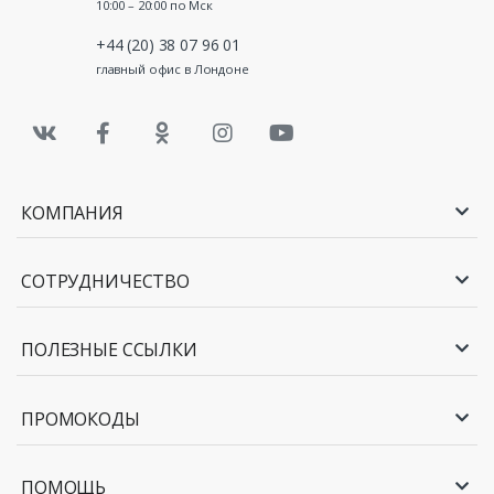
такие гарантии, искать, где дешевле можно
10:00 – 20:00 по Мск
забронировать отель, уж точно не стоит. Но можно
+44 (20) 38 07 96 01
сэкономить ещё 2%
от стоимости бронирования отеля,
воспользовавшись нашим кэшбэк-сервисом
главный офис в Лондоне
SecretDiscounter.ru: вы получите обратно часть суммы с
каждой брони в виде кэшбэка Booking.com. Достигает
кэшбэк Букинг.ком 75 евро, а Букинг кэшбэк 40 долларов
получает почти каждый наш клиент.
Для того, чтобы получать кэшбэк с Букинга, достаточно
КОМПАНИЯ
просто зарегистрироваться на SecretDiscounter.ru, найти в
поиске официальный сайт Booking.com, перейти на него с
нашего сервиса, и всё! Кэшбэк Букинг 10, кэшбэк Букинг 75
СОТРУДНИЧЕСТВО
и более долларов (в зависимости от стоимости вашей
покупки) отобразится на вашем балансе в личном
кабинете Сикрет Дискаунтер через несколько минут. Secret
ПОЛЕЗНЫЕ ССЫЛКИ
Discounter – лучший кэшбэк-сервис Букинга на просторах
СНГ. Теперь вы знаете, как получить кэшбэк на Букинге, не
переплачивайте больше.
ПРОМОКОДЫ
Купоны Booking.com
ПОМОЩЬ
Купоны Booking – купоны на скидку, распространяемые