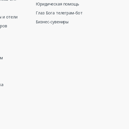
Юридическая помощь
Глаз Бога телеграм-бот
 и отели
Бизнес-сувениры
еров
зм
ка