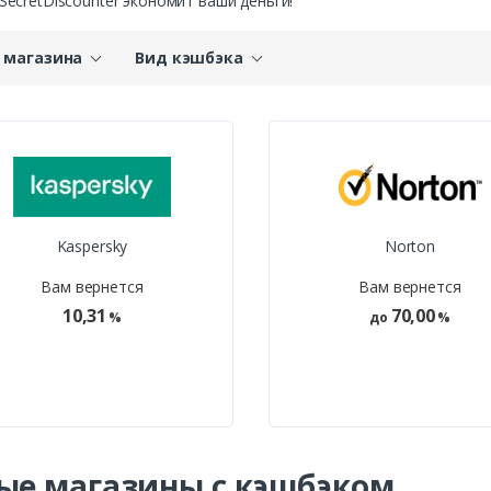
 SecretDiscounter экономит ваши деньги!
 магазина
Вид кэшбэка
Kaspersky
Norton
Вам вернется
Вам вернется
10,31
70,00
%
до
%
ые магазины с кэшбэком