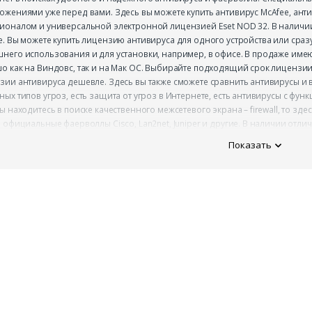
ожениями уже перед вами. Здесь вы можете купить антивирус McAfee, ант
ионалом и универсальной электронной лицензией Eset NOD 32. В наличии 
е. Вы можете купить лицензию антивируса для одного устройства или сразу
него использования и для установки, например, в офисе. В продаже имею
о как на Виндовс, так и на Мак ОС. Выбирайте подходящий срок лицензии,
зии антивируса дешевле. Здесь вы также сможете сравнить антивирусы и
ных типов угроз, есть защита от угроз в Интернете, есть антивирусы с фу
ы находитесь в поиске качественного межсетевого экрана – firewall, то зд
ь официальные фаерволлы Cisco, Lan2net, Juniper и другие. В наличии от
нений и поддержки политики безопасности. Приобретая файерволл, вы о
Показать
па к ресурсам вашей домашней или офисной сети. Вы сможете создавать 
риятий. Покупка средств защиты для компьютера не будет бить по карма
ам и промокодам от нашего сервиса. Ну а кэшбэк станет приятным бонусом
не» без риска для персональных данных. Секрет Дискаунтер экономит ваш