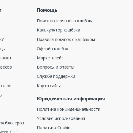
и
Помощь
Поиск потерянного кэшбэка
Калькулятор кэшбэка
к?
Правила покупок с кэшбэком
ицы
Офлайн-кэшбэк
валют
Маркетплейс
 весов
Вопросы и ответы
Служба поддержки
сылок
Карта сайта
ны
Юридическая информация
Политика конфиденциальности
Условия использования
ля блогеров
Политика Cookie
исов СНГ