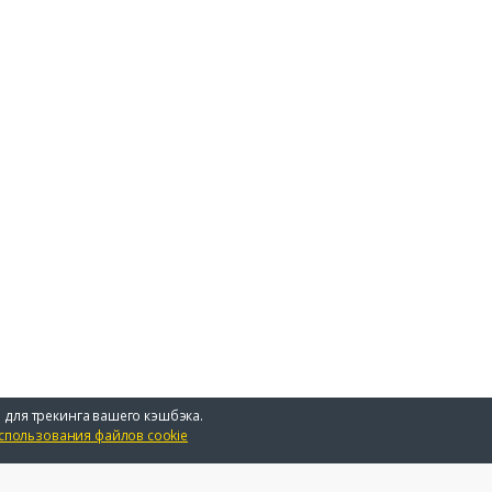
 для трекинга вашего кэшбэка.
спользования файлов cookie