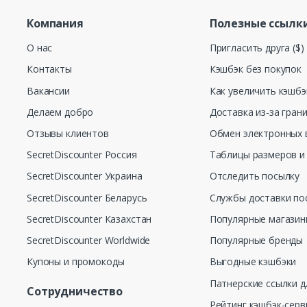
Компания
Полезные ссылк
О нас
Пригласить друга ($)
Контакты
Кэшбэк без покупок
Вакансии
Как увеличить кэшбэ
Делаем добро
Доставка из-за гран
Отзывы клиентов
Обмен электронных 
SecretDiscounter Россия
Таблицы размеров и
SecretDiscounter Украина
Отследить посылку
SecretDiscounter Беларусь
Службы доставки по
SecretDiscounter Казахстан
Популярные магази
SecretDiscounter Worldwide
Популярные бренды
Купоны и промокоды
Выгодные кэшбэки
Патнерские ссылки д
Сотрудничество
Рейтинг кэшбэк-серв