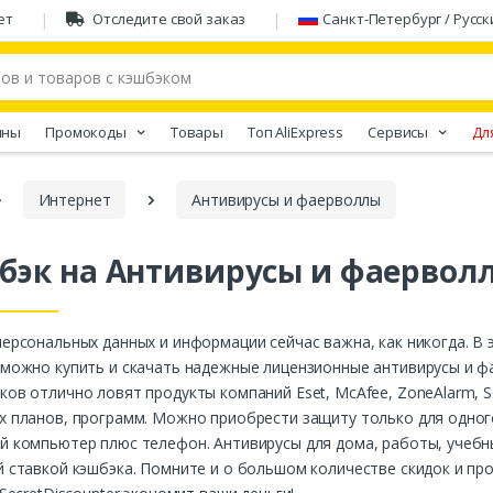
ет
Отследите свой заказ
Санкт-Петербург / Русск
ины
Промокоды
Товары
Tоп AliExpress
Сервисы
Дл
Интернет
Антивирусы и фаерволлы
бэк на Антивирусы и фаервол
ерсональных данных и информации сейчас важна, как никогда. В 
можно купить и скачать надежные лицензионные антивирусы и ф
ов отлично ловят продукты компаний Eset, McAfee, ZoneAlarm, S
 планов, программ. Можно приобрести защиту только для одного
 компьютер плюс телефон. Антивирусы для дома, работы, учебных 
 ставкой кэшбэка. Помните и о большом количестве скидок и п