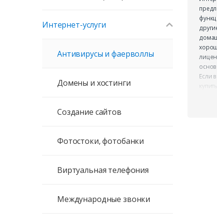
предл
функц
Интернет-услуги
други
домаш
хорош
Антивирусы и фаерволлы
лицен
основ
Если в
Домены и хостинги
купит
соеди
досту
Создание сайтов
предп
купон
паути
Фотостоки, фотобанки
Виртуальная телефония
Международные звонки