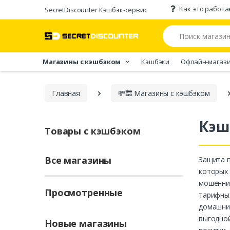
Как это работа
SecretDiscounter Кэшбэк-cервис
Магазины с кэшбэком
Кэшбэки
Офлайн-магаз
Главная
💸🔙 Магазины с кэшбэком
Кэш
Товары с кэшбэком
Все магазины
Защита п
которых 
мошенник
Просмотренные
тарифных
домашний
выгодной
Новые магазины