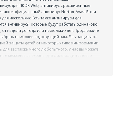
ивирус для ПК DR.Web, антивирус с расширенным
также официальный антивирус Norton, Avast Pro и
 для нескольких. Есть также антивирусы для
тся антивирусы, которые будут работать одинаково
 от недели до года или нескольких лет. Продлевайте
 выбрать наиболее подходящий вам. Есть защиты от
нкцией защиты детей от некоторых типов информации.
есь для вас также много любопытного. У нас вы можете
личные межсетевые экраны для фильтрации сетевых
беспечиваете себе защиту от несанкционированного
безопасные соединения при выходе в интернет для
ну благодаря специальным бесплатным скидочным
 к любому заказу. Путешествуйте по «всемирной
и деньги!