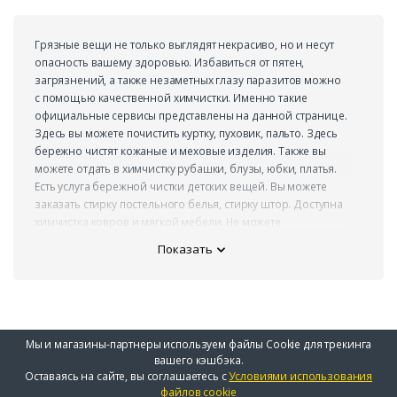
Грязные вещи не только выглядят некрасиво, но и несут
опасность вашему здоровью. Избавиться от пятен,
загрязнений, а также незаметных глазу паразитов можно
с помощью качественной химчистки. Именно такие
официальные сервисы представлены на данной странице.
Здесь вы можете почистить куртку, пуховик, пальто. Здесь
бережно чистят кожаные и меховые изделия. Также вы
можете отдать в химчистку рубашки, блузы, юбки, платья.
Есть услуга бережной чистки детских вещей. Вы можете
заказать стирку постельного белья, стирку штор. Доступна
химчистка ковров и мягкой мебели. Не можете
самостоятельно отстирать рабочую и спортивную одежду?
Показать
Также сдавайте ее в химчистку. Специалисты тщательно
почистят ваши одеяла, пледы, подушки. Чтобы свадебное
платье и фата сияли белизной, доверьте их стирку
профессионалам. Вы можете выбрать аквачистку,
химчистку в перхлорэтилене, химчистку в углеводородном
Мы и магазины-партнеры используем файлы Cookie для трекинга
растворителе, химчистку в жидком силиконе, химчистку в
вашего кэшбэка.
растворителе, также возможна биочистка меха. Здесь же
Оставаясь на сайте, вы соглашаетесь с
Условиями использования
можно качественно почистить обувь, в том числе кожаные
файлов cookie