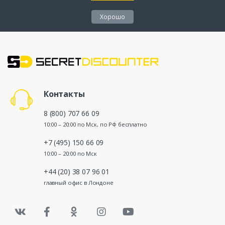
ботинки. Вы можете самостоятельно отвезти и забрать
вещи из чистки, а можете заказать доставку на дом или в
Хорошо
офис. Также есть возможность экспресс-химчистки. Для
любого типа химчистки в нашем каталоге купонов и
промокодов вы можете найти отличное скидочное
предложение, а каждое ваше обращение в химчистку
принесет процент кэшбэка, гарантируем. Секрет
Дискаунтер экономит ваши деньги!
Контакты
8 (800) 707 66 09
10:00 – 20:00 по Мск, по РФ бесплатно
+7 (495) 150 66 09
10:00 – 20:00 по Мск
+44 (20) 38 07 96 01
главный офис в Лондоне