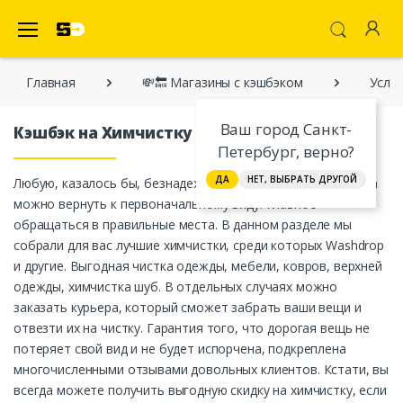
SecretDiscounter Кэшбэк-cервис
Главная
💸🔙 Магазины с кэшбэком
Услуг
Ваш город Санкт-
Кэшбэк на Химчистку
Петербург, верно?
ДА
НЕТ, ВЫБРАТЬ ДРУГОЙ
Любую, казалось бы, безнадежно испачканную вещь всегда
можно вернуть к первоначальному виду. Главное –
обращаться в правильные места. В данном разделе мы
собрали для вас лучшие химчистки, среди которых Washdrop
и другие. Выгодная чистка одежды, мебели, ковров, верхней
одежды, химчистка шуб. В отдельных случаях можно
заказать курьера, который сможет забрать ваши вещи и
отвезти их на чистку. Гарантия того, что дорогая вещь не
потеряет свой вид и не будет испорчена, подкреплена
многочисленными отзывами довольных клиентов. Кстати, вы
всегда можете получить выгодную скидку на химчистку, если