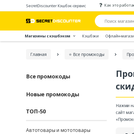
Как это работа
SecretDiscounter Кэшбэк-cервис
Магазины с кэшбэком
Кэшбэки
Офлайн-магаз
Главная
⭐ Все промокоды
Про
Про
Все промокоды
ски
Новые промокоды
Нажми на
ТОП-50
сайт маг
«Промоко
Автотовары и мототовары