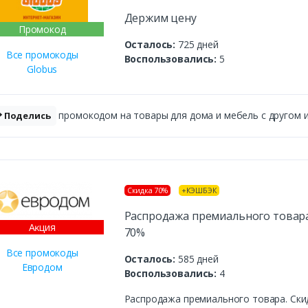
Держим цену
Промокод
Осталось:
725 дней
Все промокоды
Воспользовались:
5
Globus
промокодом на товары для дома и мебель с другом и 
Поделись
Скидка 70%
+КЭШБЭК
Распродажа премиального товара
Аĸция
70%
Все промокоды
Осталось:
585 дней
Евродом
Воспользовались:
4
Распродажа премиального товара. Ски