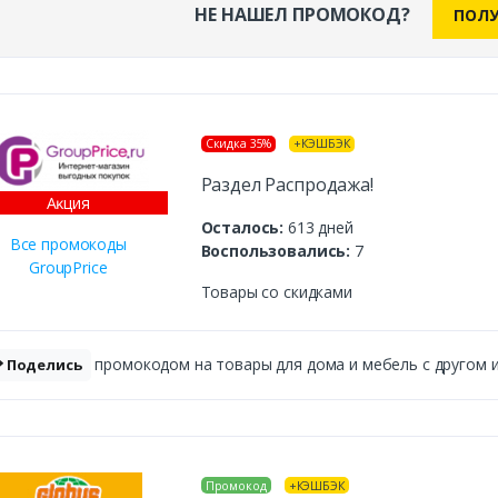
НЕ НАШЕЛ ПРОМОКОД?
ПОЛУ
Скидка 35%
+КЭШБЭК
Раздел Распродажа!
Аĸция
Осталось:
613 дней
Все промокоды
Воспользовались:
7
GroupPrice
Товары со скидками
промокодом на товары для дома и мебель с другом и 
Поделись
Промокод
+КЭШБЭК