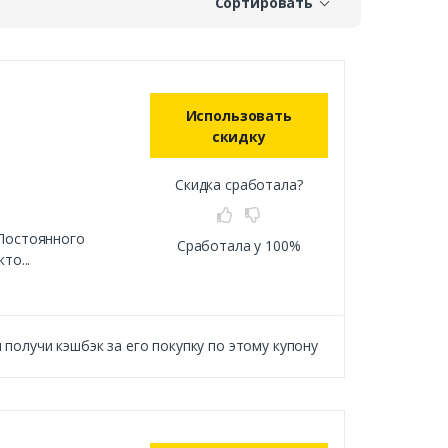
Сортировать
Использовать
скидку
Скидка сработала?
 Постоянного
Сработала у 100%
то...
получи кэшбэк за его покупку по этому купону