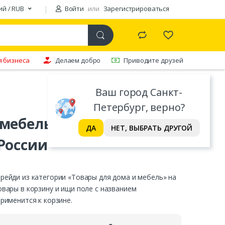
ий / RUB
Войти
или
Зарегистрироваться
я бизнеса
Делаем добро
Приводите друзей
Ваш город Санкт-
Петербург, верно?
мебель: купоны со
ДА
НЕТ, ВЫБРАТЬ ДРУГОЙ
России
ерейди из категории «Товары для дома и мебель» на
овары в корзину и ищи поле с названием
применится к корзине.