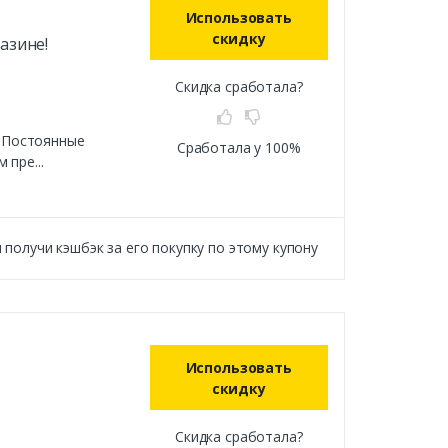
Использовать
скидку
азине!
Скидка сработала?
! Постоянные
Сработала у 100%
пре...
получи кэшбэк за его покупку по этому купону
Использовать
скидку
Скидка сработала?