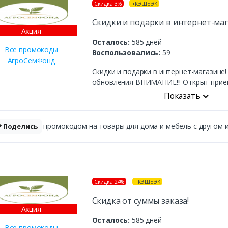
Скидка 3%
+КЭШБЭК
Скидки и подарки в интернет-маг
Аĸция
Осталось:
585 дней
Все промокоды
Воспользовались:
59
АгроСемФонд
Скидки и подарки в интернет-магазине
обновления ВНИМАНИЕ!!! Открыт прием 
Показать
промокодом на товары для дома и мебель с другом и 
Поделись
Скидка 24%
+КЭШБЭК
Скидка от суммы заказа!
Аĸция
Осталось:
585 дней
Все промокоды