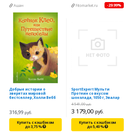
-29.99%
Ашан
Fitomarket.ru
Добрые истории о
SportExpert Мульти
зверятах мировой
Протеин со вкусом
бестселлер, Холли Вебб
шоколада, 1050 г, Эвалар
4 541,00
руб.
3 179,00
руб.
316,99
руб.
Купить с кэшбэком
Купить с кэшбэком
до
3,75
%
до
5,40
%