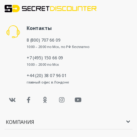
990,00
886,78
руб.
руб.
Беспроводные наушники с
от 1
до
микрофоном Accesstyle
190,00
26,42
Контакты
руб.
руб.
8 (800) 707 66 09
Смартфон Samsung
от 84
до 1
10:00 – 20:00 по Мск, по РФ бесплатно
990,00
886,78
руб.
руб.
+7 (495) 150 66 09
10:00 – 20:00 по Мск
Беспроводное зарядное
от 1
до
устройство Deppa
790,00
39,74
+44 (20) 38 07 96 01
руб.
руб.
главный офис в Лондоне
Беспроводные наушники с
от 1
до
микрофоном Anker
790,00
39,74
руб.
руб.
Молочко после загара Family
от
до
КОМПАНИЯ
Cosmetics для всей семьи, 200 мл
314,99
11,81
руб.
руб.