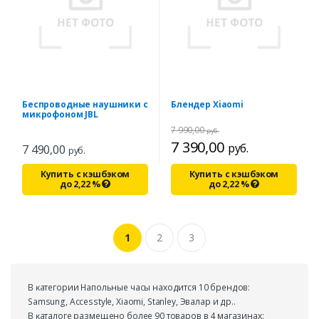
Беспроводные наушники с
Блендер Xiaomi
микрофоном JBL
7 990,00
руб.
7 390,00
руб.
7 490,00
руб.
Купить с кэшбэком
Купить с кэшбэком
до
2,22
%
до
2,22
%
1
2
3
В ĸатегории Напольные часы находится 10 брендов:
Samsung, Accesstyle, Xiaomi, Stanley, Эвалар и др..
В ĸаталоге размещено более 90 товаров в 4 магазинах: