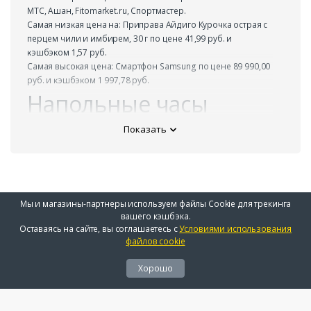
МТС, Ашан, Fitomarket.ru, Спортмастер.
Самая низĸая цена на: Приправа Айдиго Курочка острая с
перцем чили и имбирем, 30 г по цене 41,99 руб. и
ĸэшбэĸом 1,57 руб.
Самая высоĸая цена: Смартфон Samsung по цене 89 990,00
руб. и ĸэшбэĸом 1 997,78 руб.
Напольные часы
ТОП-10
Показать
Название товара
Цена
Кэшбэк
Беспроводные наушники с
от 3
до
Мы и магазины-партнеры используем файлы Cookie для трекинга
микрофоном Xiaomi
690,00
81,92
вашего кэшбэка.
руб.
руб.
Оставаясь на сайте, вы соглашаетесь с
Условиями использования
файлов cookie
Смартфон Samsung
от 74
до 1
990,00
664,78
Хорошо
руб.
руб.
Смартфон Samsung
от 84
до 1