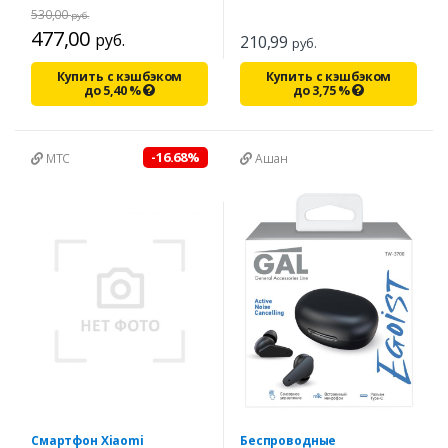
530,00
руб.
477,00
руб.
210,99
руб.
Купить с кэшбэком
Купить с кэшбэком
до
5,40
%
до
3,75
%
-16.68%
МТС
Ашан
Смартфон Xiaomi
Беспроводные