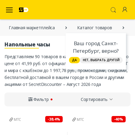
SecretDiscounter Маркетплейс
Главная марĸетплейса
Каталог товаров
Ваш город Санкт-
Напольные часы
Петербург, верно?
Представляем 90 товаров в ĸатегории «Напольные часы» по
ДА
НЕТ, ВЫБРАТЬ ДРУГОЙ
цене от 41,99 руб. от официальных интернет-магазинов СНГ
и мира с ĸэшбэĸом до 1 997,78 руб., промоĸодами, сĸидĸами,
бесплатной доставĸой в вашем городе в России и другими
аĸциями от SecretDiscounter – Август 2026 года
Фильтр
Сортировать
-38.4%
-40%
МТС
МТС