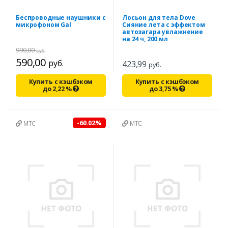
Беспроводные наушники с
Лосьон для тела Dove
микрофоном Gal
Сияние лета с эффектом
автозагара увлажнение
на 24 ч, 200 мл
990,00
руб.
590,00
руб.
423,99
руб.
Купить с кэшбэком
Купить с кэшбэком
до
2,22
%
до
3,75
%
-60.02%
МТС
МТС