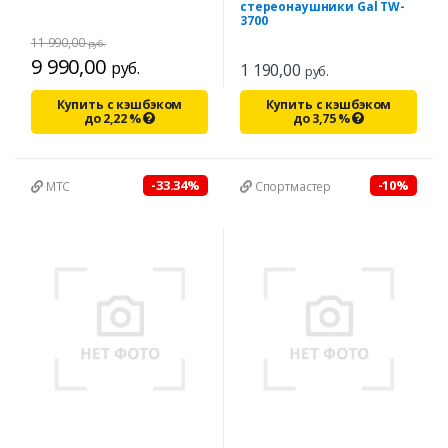
стереонаушники Gal TW-
3700
11 990,00
руб.
9 990,00
руб.
1 190,00
руб.
Купить с кэшбэком
Купить с кэшбэком
до
2,22
%
до
3,75
%
-33.34%
-10%
МТС
Спортмастер