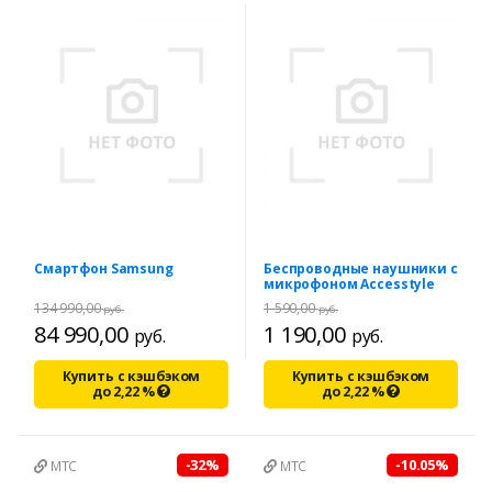
Смартфон Samsung
Беспроводные наушники с
микрофоном Accesstyle
134 990,00
1 590,00
руб.
руб.
84 990,00
1 190,00
руб.
руб.
Купить с кэшбэком
Купить с кэшбэком
до
2,22
%
до
2,22
%
-32%
-10.05%
МТС
МТС