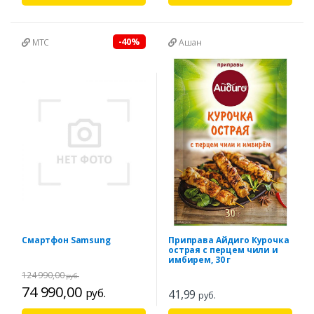
-40%
МТС
Ашан
Смартфон Samsung
Приправа Айдиго Курочка
острая с перцем чили и
имбирем, 30 г
124 990,00
руб.
74 990,00
руб.
41,99
руб.