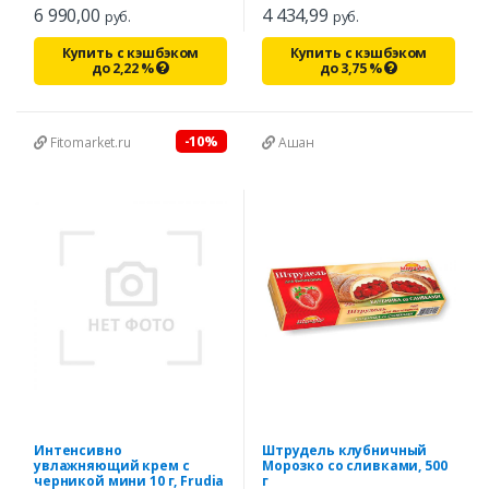
6 990,00
4 434,99
руб.
руб.
Купить с кэшбэком
Купить с кэшбэком
до
2,22
%
до
3,75
%
-10%
Fitomarket.ru
Ашан
Интенсивно
Штрудель клубничный
увлажняющий крем с
Морозко со сливками, 500
черникой мини 10 г, Frudia
г