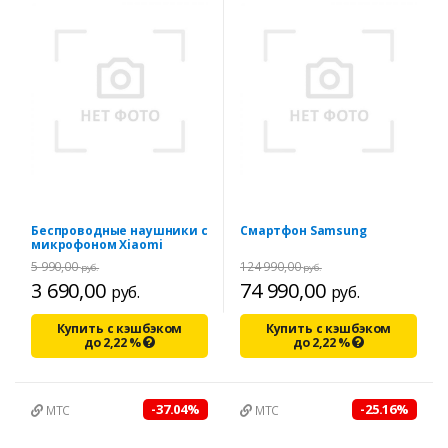
Беспроводные наушники с
Смартфон Samsung
микрофоном Xiaomi
5 990,00
124 990,00
руб.
руб.
3 690,00
74 990,00
руб.
руб.
Купить с кэшбэком
Купить с кэшбэком
до
2,22
%
до
2,22
%
-37.04%
-25.16%
МТС
МТС