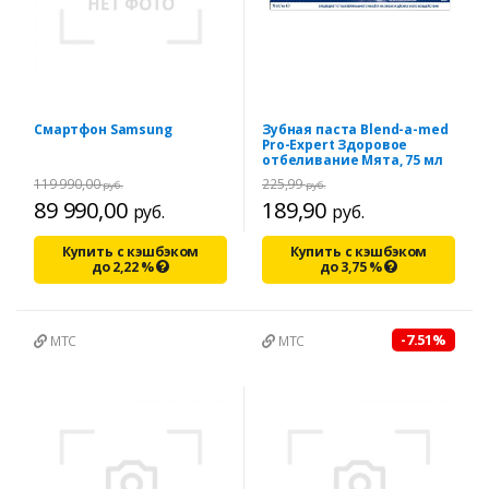
Смартфон Samsung
Зубная паста Blend-a-med
Pro-Expert Здоровое
отбеливание Мята, 75 мл
119 990,00
225,99
руб.
руб.
89 990,00
189,90
руб.
руб.
Купить с кэшбэком
Купить с кэшбэком
до
2,22
%
до
3,75
%
-7.51%
МТС
МТС