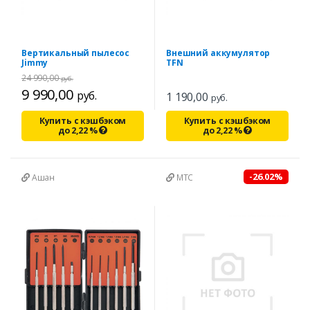
Вертикальный пылесос
Внешний аккумулятор
Jimmy
TFN
24 990,00
руб.
9 990,00
руб.
1 190,00
руб.
Купить с кэшбэком
Купить с кэшбэком
до
2,22
%
до
2,22
%
-26.02%
Ашан
МТС