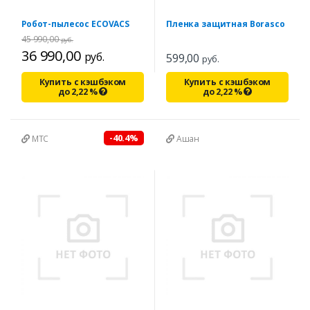
Робот-пылесос ECOVACS
Пленка защитная Borasco
45 990,00
руб.
36 990,00
руб.
599,00
руб.
Купить с кэшбэком
Купить с кэшбэком
до
2,22
%
до
2,22
%
-40.4%
МТС
Ашан