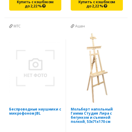
Купить с кэшбэком
Купить с кэшбэком
до
2,22
%
до
2,22
%
МТС
Ашан
Беспроводные наушники с
Мольберт напольный
микрофоном JBL
Гамма Студия Лира с
бегунком и съемной
полкой, 53х71х170 см