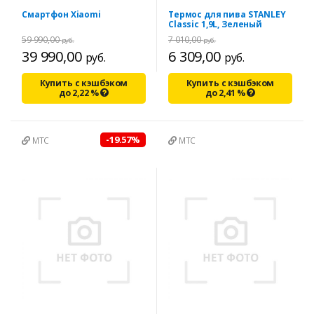
Смартфон Xiaomi
Термос для пива STANLEY
Classic 1,9L, Зеленый
59 990,00
7 010,00
руб.
руб.
39 990,00
6 309,00
руб.
руб.
Купить с кэшбэком
Купить с кэшбэком
до
2,22
%
до
2,41
%
-19.57%
МТС
МТС