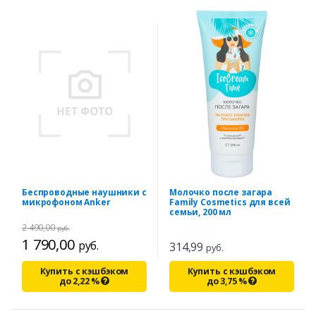
Беспроводные наушники с
Молочко после загара
микрофоном Anker
Family Cosmetics для всей
семьи, 200 мл
2 490,00
руб.
1 790,00
руб.
314,99
руб.
Купить с кэшбэком
Купить с кэшбэком
до
2,22
%
до
3,75
%