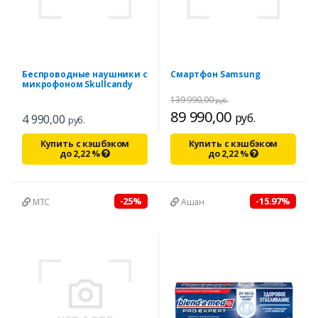
Беспроводные наушники с
Смартфон Samsung
микрофоном Skullcandy
139 990,00
руб.
89 990,00
руб.
4 990,00
руб.
Купить с кэшбэком
Купить с кэшбэком
до
2,22
%
до
2,22
%
-25%
-15.97%
МТС
Ашан