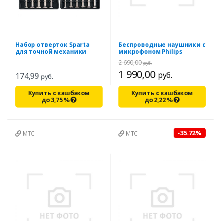
Набор отверток Sparta
Беспроводные наушники с
для точной механики
микрофоном Philips
2 690,00
руб.
1 990,00
руб.
174,99
руб.
Купить с кэшбэком
Купить с кэшбэком
до
3,75
%
до
2,22
%
-35.72%
МТС
МТС