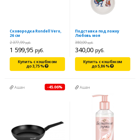
Сковородка Rondell Vero,
Подставка под ложку
26 см
Любовь моя
2 377,99
380,00
руб.
руб.
1 599,95
340,00
руб.
руб.
Купить с кэшбэком
Купить с кэшбэком
до
3,75
%
до
5,86
%
-45.06%
Ашан
Ашан