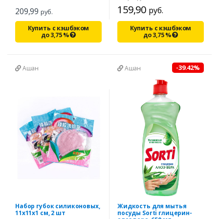
159,90
руб.
209,99
руб.
Купить с кэшбэком
Купить с кэшбэком
до
3,75
%
до
3,75
%
-39.42%
Ашан
Ашан
Набор губок силиконовых,
Жидкость для мытья
11х11х1 см, 2 шт
посуды Sorti глицерин-