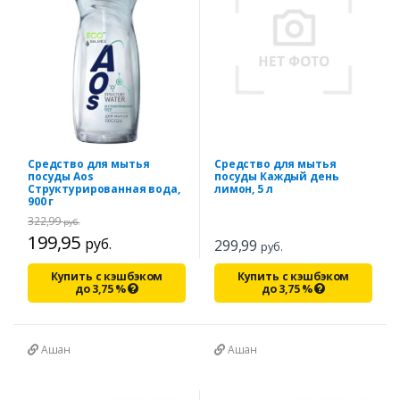
Средство для мытья
Средство для мытья
посуды Aos
посуды Каждый день
Структурированная вода,
лимон, 5 л
900 г
322,99
руб.
199,95
руб.
299,99
руб.
Купить с кэшбэком
Купить с кэшбэком
до
3,75
%
до
3,75
%
Ашан
Ашан