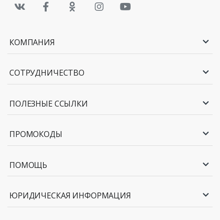
Миска Chinbull суповая, 19 см
от
до 4,42
117,99
руб.
руб.
КОМПАНИЯ
Кружка Nathaniel
от
до
660,00
38,68
руб.
руб.
СОТРУДНИЧЕСТВО
Набор кружек Париж (240 мл - 4
от
до
шт)
980,00
57,43
ПОЛЕЗНЫЕ ССЫЛКИ
руб.
руб.
ПРОМОКОДЫ
ПОМОЩЬ
ЮРИДИЧЕСКАЯ ИНФОРМАЦИЯ