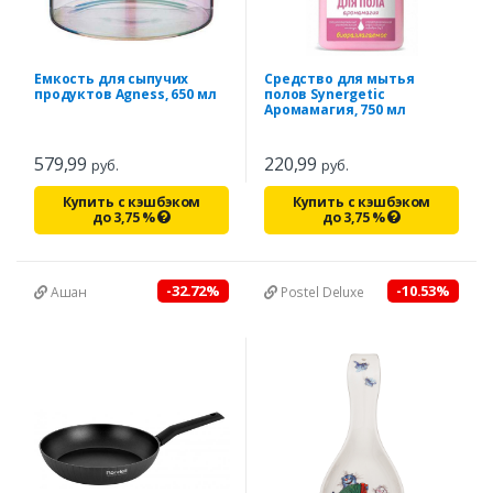
Емкость для сыпучих
Средство для мытья
продуктов Agness, 650 мл
полов Synergetic
Аромамагия, 750 мл
579,99
220,99
руб.
руб.
Купить с кэшбэком
Купить с кэшбэком
до
3,75
%
до
3,75
%
-32.72%
-10.53%
Ашан
Postel Deluxe