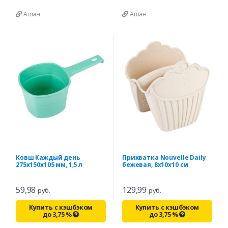
Ашан
Ашан
Ковш Каждый день
Прихватка Nouvelle Daily
275х150х105 мм, 1,5 л
бежевая, 8х10х10 см
59,98
129,99
руб.
руб.
Купить с кэшбэком
Купить с кэшбэком
до
3,75
%
до
3,75
%