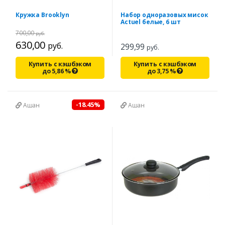
Кружка Brooklyn
Набор одноразовых мисок
Actuel белые, 6 шт
700,00
руб.
630,00
руб.
299,99
руб.
Купить с кэшбэком
Купить с кэшбэком
до
5,86
%
до
3,75
%
-18.45%
Ашан
Ашан