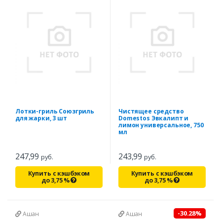
Лотки-гриль Союзгриль
Чистящее средство
для жарки, 3 шт
Domestos Эвкалипт и
лимон универсальное, 750
мл
247,99
243,99
руб.
руб.
Купить с кэшбэком
Купить с кэшбэком
до
3,75
%
до
3,75
%
-30.28%
Ашан
Ашан