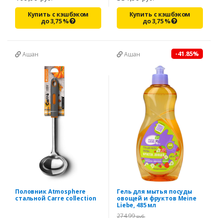
Купить с кэшбэком
Купить с кэшбэком
до
3,75
%
до
3,75
%
-41.85%
Ашан
Ашан
Половник Atmosphere
Гель для мытья посуды
стальной Carre collection
овощей и фруктов Meine
Liebe, 485 мл
274,99
руб.