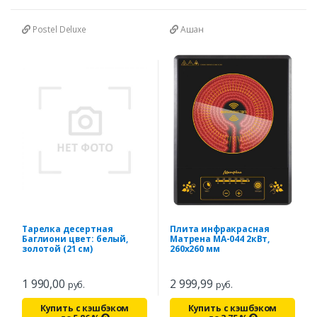
Postel Deluxe
Ашан
Тарелка десертная
Плита инфракрасная
Баглиони цвет: белый,
Матрена МА-044 2кВт,
золотой (21 см)
260х260 мм
1 990,00
2 999,99
руб.
руб.
Купить с кэшбэком
Купить с кэшбэком