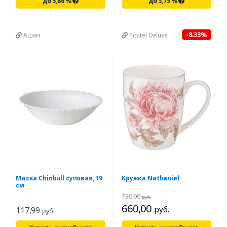
до
5,86
%
до
3,75
%
-8.33%
Ашан
Postel Deluxe
Миска Chinbull суповая, 19
Кружка Nathaniel
см
720,00
руб.
660,00
руб.
117,99
руб.