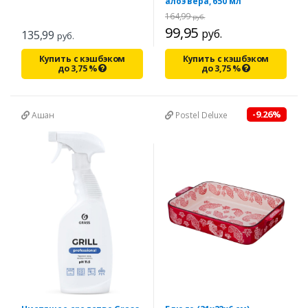
алоэ вера, 650 мл
164,99
руб.
99,95
руб.
135,99
руб.
Купить с кэшбэком
Купить с кэшбэком
до
3,75
%
до
3,75
%
-9.26%
Ашан
Postel Deluxe