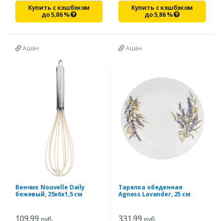
Купить с кэшбэком
Купить с кэшбэком
до
5,86
%
до
5,86
%
Ашан
Ашан
Венчик Nouvelle Daily
Тарелка обеденная
бежевый, 25х6х1,5 см
Agness Lavander, 25 см
109,99
331,99
руб.
руб.