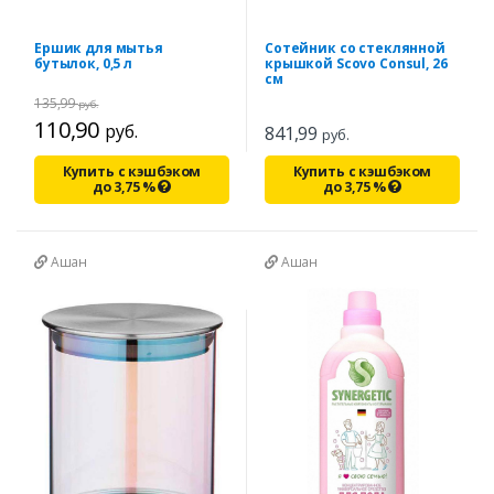
Ершик для мытья
Сотейник со стеклянной
бутылок, 0,5 л
крышкой Scovo Consul, 26
см
135,99
руб.
110,90
руб.
841,99
руб.
Купить с кэшбэком
Купить с кэшбэком
до
3,75
%
до
3,75
%
Ашан
Ашан