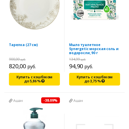
Тарелка (27 см)
Мыло туалетное
Synergetic морская соль и
водоросли, 90 г
900,00
134,99
руб.
руб.
820,00
94,90
руб.
руб.
Купить с кэшбэком
Купить с кэшбэком
до
5,86
%
до
3,75
%
-38.09%
Ашан
Ашан