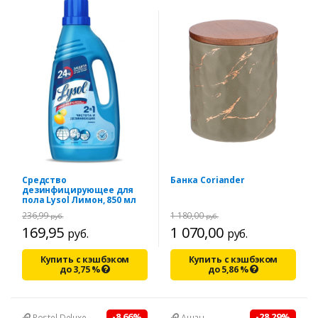
Средство
Банка Coriander
дезинфицирующее для
пола Lysol Лимон, 850 мл
236,99
1 180,00
руб.
руб.
169,95
1 070,00
руб.
руб.
Купить с кэшбэком
Купить с кэшбэком
до
3,75
%
до
5,86
%
-8.66%
-28.29%
Postel Deluxe
Ашан