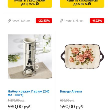
Купить с кэшбэком
Купить с кэшбэком
до
3,75
%
до
5,86
%
-22.83%
-9.23%
Postel Deluxe
Postel Deluxe
Набор кружек Париж (240
Блюдо Alvena
мл - 4 шт)
1 270,00
650,00
руб.
руб.
980,00
590,00
руб.
руб.