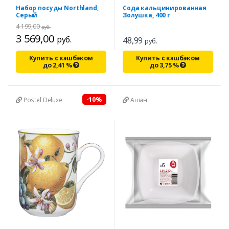
Набор посуды Northland,
Сода кальцинированная
Серый
Золушка, 400 г
4 199,00
руб.
3 569,00
руб.
48,99
руб.
Купить с кэшбэком
Купить с кэшбэком
до
2,41
%
до
3,75
%
-10%
Postel Deluxe
Ашан