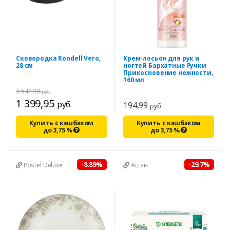
Сковородка Rondell Vero,
Крем-лосьон для рук и
28 см
ногтей Бархатные Ручки
Прикосновение нежности,
160 мл
2 547,99
руб.
1 399,95
руб.
194,99
руб.
Купить с кэшбэком
Купить с кэшбэком
до
3,75
%
до
3,75
%
-8.89%
-29.7%
Postel Deluxe
Ашан