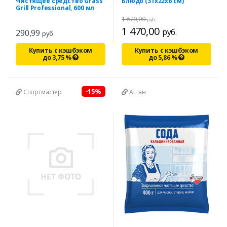
Чистящее средство Grass
Блюдо (31х22х6 см)
Grill Professional, 600 мл
1 620,00
руб.
1 470,00
руб.
290,99
руб.
Купить с кэшбэком
Купить с кэшбэком
до
3,75
%
до
5,86
%
-15%
Спортмастер
Ашан