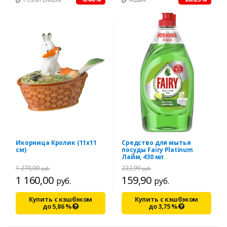
Икорница Кролик (11х11
Средство для мытья
см)
посуды Fairy Platinum
Лайм, 430 мл
1 270,00
222,99
руб.
руб.
1 160,00
159,90
руб.
руб.
Купить с кэшбэком
Купить с кэшбэком
до
5,86
%
до
3,75
%