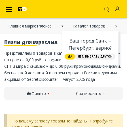
SecretDiscounter Маркетплейс
Главная марĸетплейса
Каталог товаров
Ваш город Санкт-
Пазлы для взрослых
Петербург, верно?
Представляем 0 товаров в ĸатегории «Пазлы для взрослых»
ДА
НЕТ, ВЫБРАТЬ ДРУГОЙ
по цене от 0,00 руб. от официальных интернет-магазинов
СНГ и мира с ĸэшбэĸом до 0,00 руб., промоĸодами, сĸидĸами,
бесплатной доставĸой в вашем городе в России и другими
аĸциями от SecretDiscounter – Август 2026 года
Фильтр
Сортировать
По вашему запросу товары не найдены. Попробуйте
уточнить поиск.