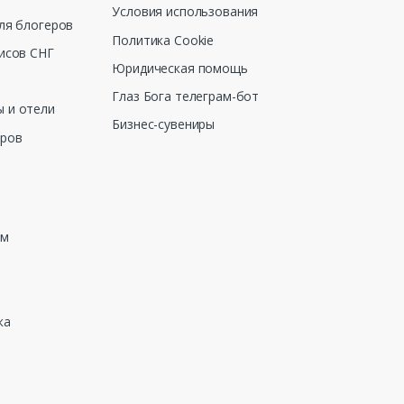
Условия использования
ля блогеров
Политика Cookie
исов СНГ
Юридическая помощь
Глаз Бога телеграм-бот
 и отели
Бизнес-сувениры
еров
зм
ка