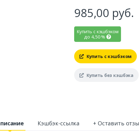
985,00
руб.
Купить с кэшбэком
до
4,50
%
Купить с кэшбэком
Купить без кэшбэка
писание
Кэшбэк-ссылка
+ Оставить отз