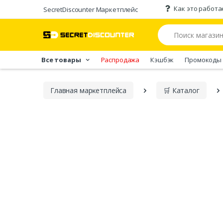
Как это работа
SecretDiscounter Маркетплейс
Все товары
Распродажа
Кэшбэк
Промокоды
Главная марĸетплейса
🛒 Каталог