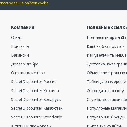
спользования файлов cookie
Компания
Полезные ссылк
О нас
Пригласить друга ($)
Контакты
Кэшбэк без покупок
Вакансии
Как увеличить кэшбэ
Делаем добро
Доставка из-за гран
Отзывы клиентов
Обмен электронных 
SecretDiscounter Россия
Таблицы размеров и
SecretDiscounter Украина
Отследить посылку
SecretDiscounter Беларусь
Службы доставки по
SecretDiscounter Казахстан
Популярные магази
SecretDiscounter Worldwide
Популярные бренды
Купоны и промокоды
Выгодные кэшбэки