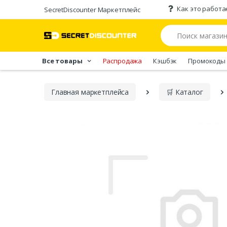
Как это работа
SecretDiscounter Маркетплейс
Все товары
Распродажа
Кэшбэк
Промокоды
Главная марĸетплейса
🛒 Каталог