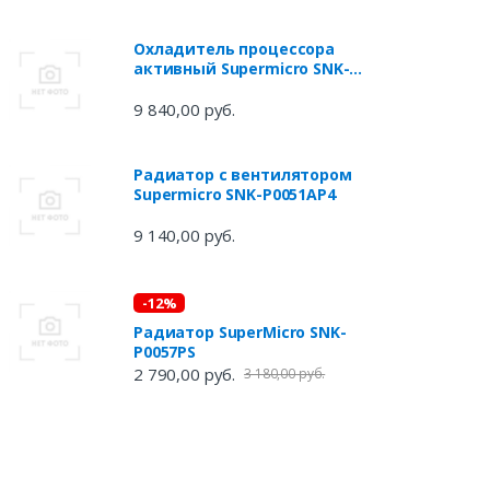
Охладитель процессора
активный Supermicro SNK-
P0063AP4 -2U(+) Active CPU
Heat Sink for AMD SP3, 8400
9 840,00 руб.
rpm, 52 dBA, 117x78.6x64 mm
(10100120) {36}
Радиатор с вентилятором
Supermicro SNK-P0051AP4
9 140,00 руб.
-12%
Радиатор SuperMicro SNK-
P0057PS
2 790,00 руб.
3 180,00 руб.