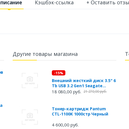
писание
Кэшбэк-ссылка
+ Оставить отз
Другие товары магазина
Т
ов
-15%
Внешний жесткий диск 3.5" 6
Tb USB 3.2 Gen1 Seagate
STKP6000400 черный
18 080,00 руб.
21 270,00 руб.
на
Тонер-картридж Pantum
CTL-1100K 1000стр Черный
т
4 600,00 руб.