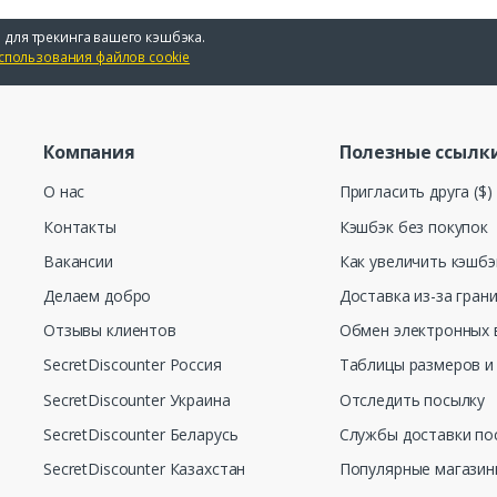
 для трекинга вашего кэшбэка.
спользования файлов cookie
Компания
Полезные ссылк
О нас
Пригласить друга ($)
Контакты
Кэшбэк без покупок
Вакансии
Как увеличить кэшбэ
Делаем добро
Доставка из-за гран
Отзывы клиентов
Обмен электронных 
SecretDiscounter Россия
Таблицы размеров и
SecretDiscounter Украина
Отследить посылку
SecretDiscounter Беларусь
Службы доставки по
SecretDiscounter Казахстан
Популярные магази