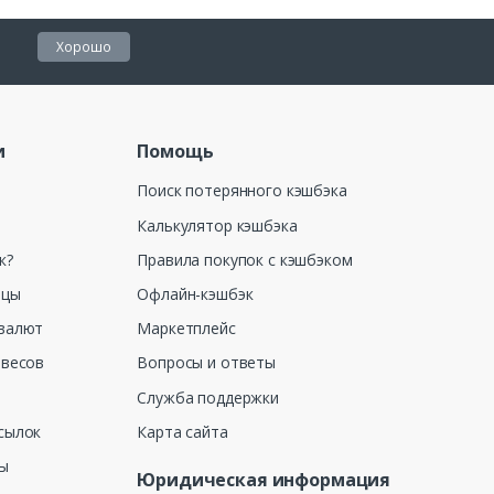
Хорошо
и
Помощь
Поиск потерянного кэшбэка
Калькулятор кэшбэка
к?
Правила покупок с кэшбэком
ицы
Офлайн-кэшбэк
валют
Маркетплейс
 весов
Вопросы и ответы
Служба поддержки
сылок
Карта сайта
ны
Юридическая информация