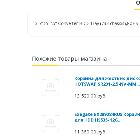
О
3.5" to 2.5" Converter HDD Tray (733 chassis),RoHS
Похожие товары магазина
Корзина для жестких диск
HOTSWAP SR201-2.5-NV-MM
GOOXI
13 520,00 руб.
Exegate EX289284RUS Корзи
для HDD HS535-12G
(универсальная, на 5*3,5"
SATA3/12G SAS HDD,занимае
11 360,00 руб.
3*5,25" отс)