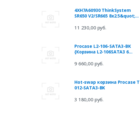
4XH7A60930 ThinkSystem
SR650 V2/SR665 8x2.5&quot;
SAS/SATA Backplane Option K
11 230,00 руб.
Procase L2-106-SATA3-BK
{Корзина L2-106SATA3 6
SATA3/SAS, черный, с замко
hotswap mobie rack module
9 660,00 руб.
for 2,5" slim HDD(1x5,25) 2xF
40x15mm}
Hot-swap корзина Procase T
012-SATA3-BK
3 180,00 руб.