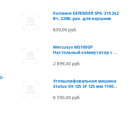
Колонки DEFENDER SPK-210 2x2
Вт, 220В, раз. для наушник
it
830,00 руб.
Mercusys MS105GP
Настольный коммутатор с 5
м,
гигабитными портами (4
порта PoE+)
2 899,00 руб.
AN
2-
Углошлифовальная машина
Status SH 125 SF 125 мм 1100
Вт
6 550,00 руб.