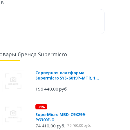
ыв
овары бренда Supermicro
Серверная платформа
Supermicro SYS-6019P-MTR, 1U,
2x LGA3647, 8xDDR4, no HDD
(up4x3.5), SATA 6Gbps, 2x1GbE,
196 440,00 руб.
IPMI, PCIE x8, M.2, 2x400W, Rack
Rails
-6%
SuperMicro MBD-C9X299-
PG300F-O
74 410,00 руб.
79 460,00 руб.