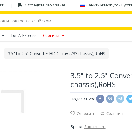
ет
Отследите свой заказ
Санкт-Петербург / Русск
Tоп AliExpress
Сервисы
3.5" to 2.5" Converter HDD Tray (733 chassis),RoHS
3.5" to 2.5" Conv
chassis),RoHS
Поделиться:
Отложить
Сравнить
Бренд:
Supermicro