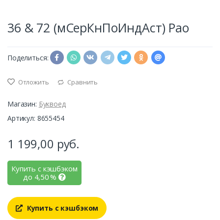
36 & 72 (мСерКнПоИндАст) Рао
Поделиться:
Отложить
Сравнить
Магазин:
Буквоед
Артикул: 8655454
1 199,00
руб.
Купить с кэшбэком
до
4,50
%
Купить с кэшбэком