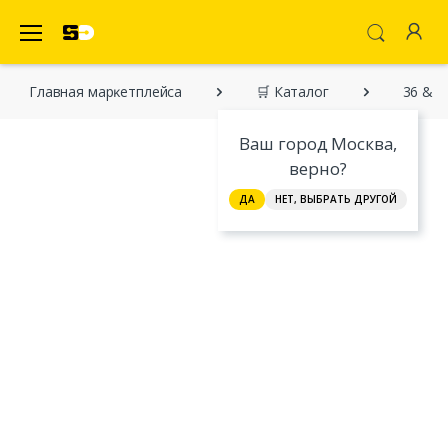
SecretDiscounter Маркетплейс
Главная марĸетплейса
🛒 Каталог
36 & 7
Ваш город Москва,
верно?
ДА
НЕТ, ВЫБРАТЬ ДРУГОЙ