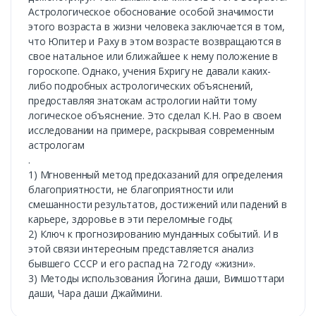
Астрологическое обоснование особой значимости
этого возраста в жизни человека заключается в том,
что Юпитер и Раху в этом возрасте возвращаются в
свое натальное или ближайшее к нему положение в
гороскопе. Однако, учения Бхригу не давали каких-
либо подробных астрологических объяснений,
предоставляя знатокам астрологии найти тому
логическое объяснение. Это сделал К.Н. Рао в своем
исследовании на примере, раскрывая современным
астрологам
.
1) Мгновенный метод предсказаний для определения
благоприятности, не благоприятности или
смешанности результатов, достижений или падений в
карьере, здоровье в эти переломные годы;
2) Ключ к прогнозированию мунданных событий. И в
этой связи интересным представляется анализ
бывшего СССР и его распад на 72 году «жизни».
3) Методы использования Йогина даши, Вимшоттари
даши, Чара даши Джаймини.