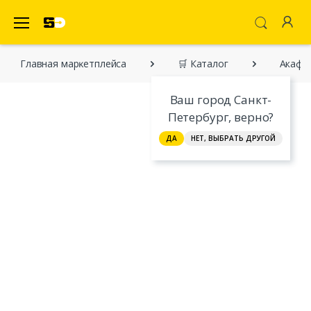
SecretDiscounter Маркетплейс
Главная марĸетплейса
🛒 Каталог
Акафис
Ваш город Санкт-
Петербург, верно?
ДА
НЕТ, ВЫБРАТЬ ДРУГОЙ