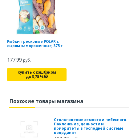
Рыбки тресковые POLAR с
сыром замороженные, 375 г
177,99
руб.
Купить с кэшбэком
до
3,75
%
Похожие товары магазина
Столкновение земного и небесного.
Поклонение, ценности и
приоритеты в Господней системе
координат