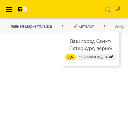
SecretDiscounter Маркетплейс
Главная марĸетплейса
🛒 Каталог
Аккуму
Ваш город Санкт-
Петербург, верно?
ДА
НЕТ, ВЫБРАТЬ ДРУГОЙ