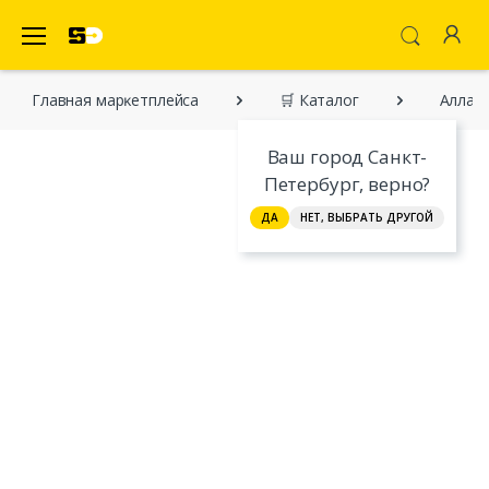
SecretDiscounter Маркетплейс
Главная марĸетплейса
🛒 Каталог
Алла П
Ваш город Санкт-
Петербург, верно?
ДА
НЕТ, ВЫБРАТЬ ДРУГОЙ