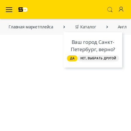
SecretDiscounter Маркетплейс
Главная марĸетплейса
🛒 Каталог
Англий
Ваш город Санкт-
Петербург, верно?
ДА
НЕТ, ВЫБРАТЬ ДРУГОЙ